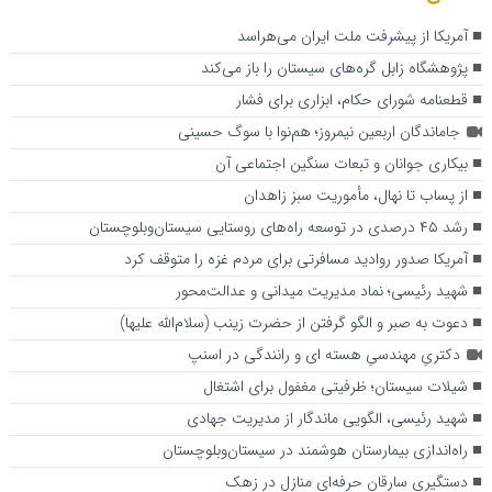
آمریکا از پیشرفت ملت ایران می‌هراسد
پژوهشگاه زابل گره‌های سیستان را باز می‌کند
قطعنامه شورای حکام، ابزاری برای فشار
جاماندگان اربعین نیمروز؛ هم‌نوا با سوگ حسینی
بیکاری جوانان و تبعات سنگین اجتماعی آن
از پساب تا نهال، مأموریت سبز زاهدان
رشد ۴۵ درصدی در توسعه راه‌های روستایی سیستان‌وبلوچستان
آمریکا صدور روادید مسافرتی برای مردم غزه را متوقف کرد
شهید رئیسی؛ نماد مدیریت میدانی و عدالت‌محور
دعوت به صبر و الگو گرفتن از حضرت زینب (سلام‌الله علیها)
دکتریِ مهندسیِ هسته ای و رانندگی در اسنپ
شیلات سیستان؛ ظرفیتی مغفول برای اشتغال
شهید رئیسی، الگویی ماندگار از مدیریت جهادی
راه‌اندازی بیمارستان هوشمند در سیستان‌و‌بلوچستان
دستگیری سارقان حرفه‌ای منازل در زهک