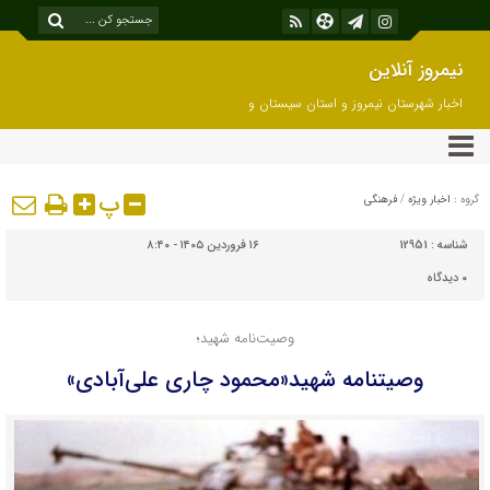
نیمروز آنلاین
اخبار شهرستان نیمروز و استان سیستان و
بلوچستان
پ
گروه :
اخبار ویژه
/
فرهنگی
شناسه :
12951
۱۶ فروردین ۱۴۰۵ - ۸:۴۰
۰
دیدگاه
وصیت‌نامه شهید؛
وصیتنامه شهید«محمود چاری علی‌آبادی»