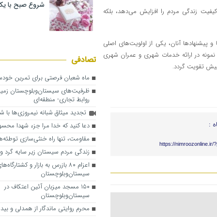
شروع صبح با یک
 کیفیت زندگی مردم را افزایش می‌دهد، بلکه
ا و پیشنهادها آنان، یکی از اولویت‌های اصلی
نمونه در ارائه خدمات شهری و عمران شهری
تصادفی
یش تقویت گردد.
ماه شعبان فرصتی برای تمرین خودس
ظرفیت‌های سیستان‌وبلوچستان زمینه
روابط تجاری- منطقه‌ای
تجدید میثاق شبانه نیمروزی‌ها با ش
ه :
دعا کنید که خدا مرا جزء شهدا محسو
مقاومت، تنها راه خنثی‌سازی توطئه‌
https://nimroozonline.ir
زندگی مردم سیستان زیر سایه گرد و غ
اعزام ۸۰ بازرس به بازار و کشتارگاه‌ها
سیستان‌وبلوچستان
۱۵۰ مسجد میزبان آئین اعتکاف در
سیستان‌وبلوچستان
محرم روایتی ماندگار از همدلی و بید