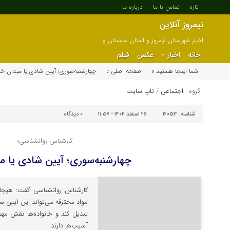
تازه
تماس با ما
درباره ما
نیمروز آنلاین
اخبار شهرستان نیمروز و استان سیستان و
بلوچستان
خانه
اخبار
عکس
فیلم
شما اینجا هستید »
صفحه اصلی »
چهارشنبه‌سوری؛ آیین شادی یا میدان خ
گروه :
اجتماعی
/
تاپ سایت
شناسه :
12053
۲۶ اسفند ۱۴۰۴ - ۱۱:۵۷
۰
دیدگاه
کارشناس روانشناسی؛
چهارشنبه‌سوری؛ آیین شادی یا م
کارشناس روانشناسی گفت: هیجان‌
مواد محترقه می‌تواند این آیین س
تبدیل کند و خانواده‌ها نقش مه
آسیب‌ها دارند.