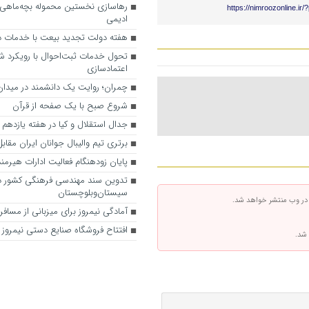
رهاسازی نخستین محموله بچه‌ماهی 
https://nimroozonline.ir
ادیمی
هفته دولت تجدید بیعت با خدمات د
تحول خدمات ثبت‌احوال با رویکرد ش
اعتمادسازی
چمران؛ روایت یک دانشمند در میدان 
شروع صبح با یک صفحه از قرآن
جدال استقلال و کیا در هفته یازدهم 
برتری تیم والیبال جوانان ایران مقاب
پایان زودهنگام فعالیت ادارات هیرمند
تدوین سند مهندسی فرهنگی کشور د
سیستان‌وبلوچستان
 در وب منتشر خواهد شد.
آمادگی نیمروز برای میزبانی از مسافر
افتتاح فروشگاه صنایع دستی نیمروز
 شد.