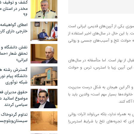
مخدر در استان 
۹۶
اعطای گواهینامه ر
به‌سوری یکی از آیین‌های قدیمی ایرانی است
خارجی دارای کار
. با این حال در سال‌های اخیر استفاده از
ه حوادث تلخ و آسیب‌های جسمی و روانی
نقش دانشگاه و ن
تحقق شعار «حمای
ایرانی»
بال از بهار است. اما متأسفانه در سال‌های
 این آیین زیبا با استرس، ترس و حوادث
گسترش رشته ها
دانشگاه پیام نور/
شبکه نوآوری
ند و اگر این هیجان به شکل درست مدیریت
حقوق مدیران فعل
اده‌ها بسیار مهم است؛ والدین باید با
موضوع اساتید دو
گاه کنند.
سیاسی کردند
همراه ندارد، بلکه می‌تواند اثرات روانی
تداوم گردوخاک 
سیستان‌وبلوچست
دی که تجربه‌های تلخ یا شرایط استرس‌زا