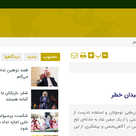
طر
پ
محبوب
جدید
دیدگاهها
قصد توهین ندا
می‌کنم
شفر: بازیکنان ما
یدان خطر
آماده هستند
طلبی نوجوانان و استفاده نادرست از
شکست پرسپولیس 
نتی را از یک جشن شاد به حادثه‌ای تلخ
دایی اجازه نداد ب
می در آگاهی‌بخشی و پیشگیری از این
شود