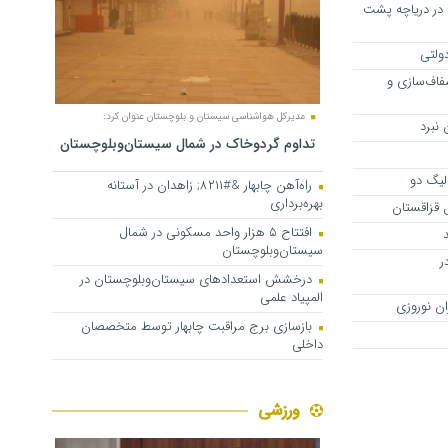
در دریاچه پشت
ولتی
فاف‌سازی و
مدیرکل هواشناسی سیستان و بلوچستان عنوان کرد:
نبرد
تداوم گردوخاک در شمال سیستان‌وبلوچستان
لیگ دو
راه‌آهن چابهار &#۸۲۱۱; زاهدان در آستانه
بهره‌برداری
ل قزاقستان
افتتاح ۵ هزار واحد مسکونی در شمال
سیستان‌وبلوچستان
ر
درخشش استعدادهای سیستان‌وبلوچستان در
المپیاد علمی
ان نوروزی
بازسازی برج مراقبت چابهار توسط متخصصان
داخلی
ورزشی