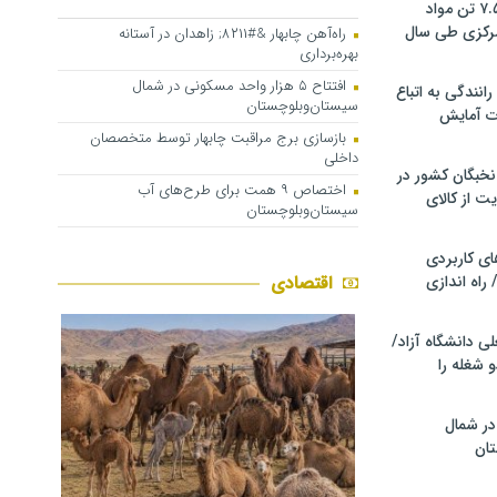
کشف و توقیف ۷.۵ تن مواد
مرکزی طی سال
راه‌آهن چابهار &#۸۲۱۱; زاهدان در آستانه
بهره‌برداری
افتتاح ۵ هزار واحد مسکونی در شمال
انندگی به اتباع
سیستان‌وبلوچستان
ت آمایش
بازسازی برج مراقبت چابهار توسط متخصصان
داخلی
خبگان کشور در
اختصاص ۹ همت برای طرح‌های آب
ت از کالای
سیستان‌وبلوچستان
ی کاربردی
 راه اندازی
اقتصادی
ی دانشگاه آزاد/
 شغله را
در شمال
ان