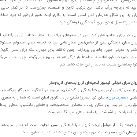
 بلندی‌های اطراف می‌توان چشم‌انداز زیبای دریاچه هامون را دید، به‌خصوص اگر در فصل
ایید که دریاچه پرآب باشد. این ترکیب تاریخ و طبیعت، چیزی‌ست که در کمتر جایی ا
ران به این شکل هم‌زمان قابل لمس است. به نظرم اینجا هنوز آن‌طور که باید شناخت
ده و پتانسیل زیادی برای گردشگری فرهنگی دارد.
ایی در پایان خاطرنشان کرد: من در سفرهای زیادی به نقاط مختلف ایران رفته‌ام، ام
روان‌سرای فرهنگی یکی از خاص‌ترین مکان‌هایی بود که تجربه کردم. امیدوارم مسئولا
شتر به معرفی چنین جاهایی بپردازند، چون نه‌فقط برای دیدن، بلکه برای لمس تاریخ 
امش طبیعت، فوق‌العاده‌اند. مطمئناً بار دیگر هم به نیمروز برمی‌گردم، چون حس می‌کن
وز چیزهایی هست که باید از این خاک کشف کنم.
روان‌سرای فرنگی نیمروز گنجینه‌ای از روایت‌های تاریخ‌ساز
رج نصیرآبادی رئیس میراث‌فرهنگی و گردشگری نیمروز در گفتگو با خبرنگار پایگاه خبر
لیلی «
عصرهامون
»، بیان کرد: نیمروز نگینی در دل تاریخ ایران است که شما را به سفری ب
ق زمان می‌برد. این مکان زیبا، با معماری منحصربه‌فرد و فضایی دلنشین، محلی ایده‌آ
ای استراحت و آشناشدن با داستان‌های غنی گذشته است.
 افزود: یکی از عوامل ایجاد کاروان‌سرا فرهنگی مسیر تجارت است که نشان می‌دهد ا
ان‌های کهن مسیر تجارت مهم بوده و این نشان‌دهنده یک راه تجاری است.