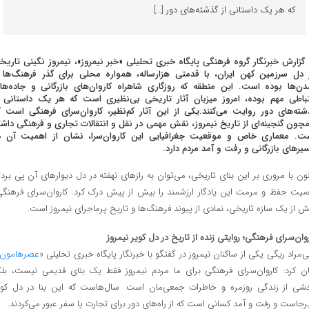
که هر یک داستانی از گذشته‌های دور […]
 گزارش خبرنگار گروه فرهنگی پایگاه خبری تحلیلی «خبر نیمروز»، نیمروز نگینی تاریخ
 دل سرزمین کهن ایران، با قدمتی هزارساله، همواره محلی برای گذر فرهنگ‌ها 
دن‌ها بوده است. این منطقه که روزگاری شاهراه کاروان‌های بازرگانی و جاده‌ها
تباطی مهم بوده، امروز میزبان آثار تاریخی بی‌نظیری است که هر یک داستانی ا
شته‌های دور روایت می‌کنند.یکی از این آثار کم‌نظیر، کاروان‌سرای فرهنگی است ک
چون گنجینه‌ای از تاریخ نیمروز، نقش مهمی در نقل و انتقالات تجاری و فرهنگی داشت
ت. معماری خاص و موقعیت جغرافیایی این کاروان‌سرا، نشان از اهمیت آن د
یرهای بازرگانی و رفت و آمد مردم دارد.
نون با مروری بر این بنای تاریخی، می‌توان به رازهای نهفته در دل دیوارهای آن پی برد 
میت حفظ و مرمت این یادگار ارزشمند را بیش از پیش درک کرد. کاروان‌سرای فرهنگی
ش از یک سازه تاریخی، نمادی از پیوند فرهنگ‌ها و تاریخ پرماجرای نیمروز است.
روان‌سرای فرهنگی؛ روایتی زنده از تاریخ در دل کویر نیمروز
ی‌مراد ریگی یکی از ساکنان نیمروز در گفتگو با خبرنگار پایگاه خبری تحلیلی «
عصرهامون
ان کرد: کاروان‌سرای فرهنگی برای ما مردم نیمروز فقط یک بنای قدیمی نیست، بلک
شی از زندگی روزمره‌ و خاطرات جمعی‌مان است. سال‌هاست که این بنا در دل کوی
برجاست و رفت و آمد کسانی‌ است که از راه‌های دور برای تجارت یا سفر عبور می‌کردند.