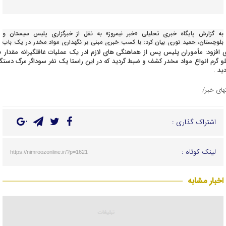
به گزارش پایگاه خبری تحلیلی «خبر نیمروز» به نقل از خبرگزاری پلیس سیستان و
بلوچستان، حمید نوری بیان کرد: با کسب خبری مبنی بر نگهداری مواد مخدر در یک باب
منزل در یکی از محلات زاهدان موضوع در دستور کار پلیس شهرستان قرار گرفت.
وی افزود: مأموران پ
لو گرم انواع مواد مخدر کشف و ضبط گردید که در این راستا یک نفر سوداگر مرگ دستگی
دید .
تهای خبر/
اشتراک گذاری :
لینک کوتاه :
https://nimroozonline.ir/?p=1621
اخبار مشابه