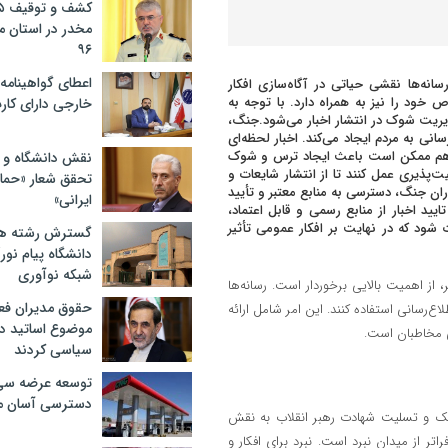
مخدر در استان 
۹۶
اعطای گواهینامه ر
انه‌ها نقشی حیاتی در آگاه‌سازی افکار
 خود را نیز به همراه دارد. با توجه به
خارجی دارای کار
یریت شوک در انتشار اخبار می‌شود.جنگ،
انی به مردم ایجاد می‌کند. اخبار لحظه‌ای
، هم ممکن است باعث ایجاد ترس و شوک
نقش دانشگاه و ن
‌پذیری عمل کنند تا از انتشار شایعات و
تحقق شعار «حمای
ان جنگ، دسترسی به منابع معتبر و تأیید
ایرانی»
ید اخبار از منابع رسمی و قابل اعتماد،
ت شود که در نهایت بر افکار عمومی تأثیر
گسترش رشته ها
دانشگاه پیام نور/
شبکه نوآوری
از اهمیت بالایی برخوردار است. رسانه‌ها
حقوق مدیران فعل
لاع‌رسانی استفاده کنند. این امر شامل ارائه
موضوع اساتید دو
نی مخاطبان است.
سیاسی کردند
توسعه عرضه سی‌
دسترسی آسان م
یک و تسلیت شهادت رهبر انقلاب به نقش
اتر از میدان نبرد است. نبرد برای افکار و