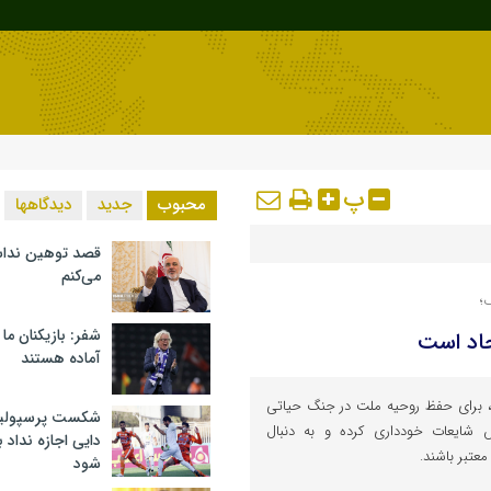
پ
محبوب
جدید
دیدگاهها
قصد توهین ندا
می‌کنم
؛
شفر: بازیکنان ما
حاد است
آماده هستند
ق، برای حفظ روحیه ملت در جنگ حیاتی
شکست پرسپولیس 
س شایعات خودداری کرده و به دنبال
دایی اجازه نداد ب
معتبر باشند.
شود