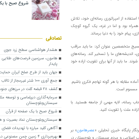
شروع صبح با یک
استفاده از امپراتوری رسانه‌ای خود، تلاش
همراه بود و اما در غزه، یک گروه کوچک
 پیام خود را به دنیا برساند.
تصادفی
سیج متخصصین عنوان کرد: ما باید مراقب
هشدار هواشناسی سطح زرد جوی
، اندیشه‌های ما را تسخیر کند. رسانه‌های
هامون، سرزمین فرصت‌های طلایی تو
وند. ما باید از آنها برای تقویت اراده خود
پایدار
جهان باید از طرح صلح ایران حمایت
جمع آوری ۱۰۰ شتر غیرمجاز از تالاب بین‌المللی هامون
آماده مقابله با هر گونه تهاجم فکری باشیم.
کشف ۲۸ قبضه کلت در مرزهای جنوب شرق
ای مسموم است.
سرمایه‌گذاری دیپلماسی و توسعه م
اب رسانه، لایه مهمی از جامعه هستید. با
سیستان‌وبلوچستان
اراده ملت را تقویت کنید.
شروع صبح با یک صفحه از قرآن
سیستان‌‌وبلوچستان نماد بصیرت و 
آگاهی‌ کلید مبارزه با تهدیدات فضای
ار پایگاه خبری تحلیلی «
عصرهامون
» بر
بهره‌برداری ۴ زمین چمن مصنوعی در زهک
ب اسلامی و مردم سیستان و بلوچستان در