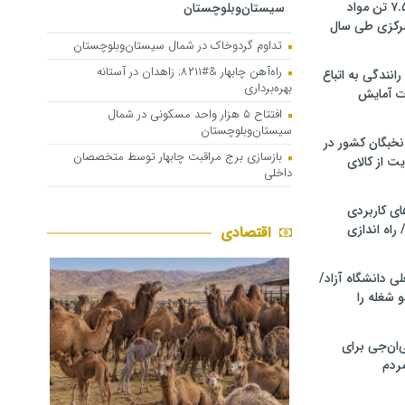
کشف و توقیف ۷.۵ تن مواد
سیستان‌وبلوچستان
مرکزی طی سال
تداوم گردوخاک در شمال سیستان‌وبلوچستان
راه‌آهن چابهار &#۸۲۱۱; زاهدان در آستانه
انندگی به اتباع
بهره‌برداری
ت آمایش
افتتاح ۵ هزار واحد مسکونی در شمال
سیستان‌وبلوچستان
خبگان کشور در
بازسازی برج مراقبت چابهار توسط متخصصان
ت از کالای
داخلی
ی کاربردی
 راه اندازی
اقتصادی
ی دانشگاه آزاد/
 شغله را
ان‌جی برای
ردم