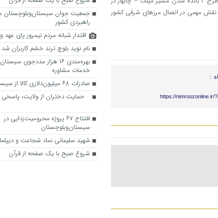
شروع صبح با یک صفحه از قرآن
وی با اشاره به سایر پروژه‌های حمل‌ونقلی سیستان و بلوچستان، عنوان کرد: طرح ۲ بانده شدن مسیر میلک – چابهار در
 نقش مهمی در اتصال مرزهای شرقی کشور
جمعیت جوان سیستان‌وبلوچستان مو
راهبردی کشور
اقتدار شبانه مردم نیمروز پای عهد و
نام نوید بلوچ ترند خشم کاربران شد
بهره‌مندی ۱۶ هزار مددجوی سیست
خدمات مشاوره
ه :
صادرات ۶۸ میلیون‌دلاری کالا از سیستان‌وبلوچستان
حمایت دختران از ولایت، پاسخی ب
https://nimroozonline.ir
افتتاح ۶۷ پروژه محرومیت‌زدایی در
سیستان‌وبلوچستان
شهید سلیمانی نماد شجاعت و دیپلم
شروع صبح با یک صفحه از قرآن