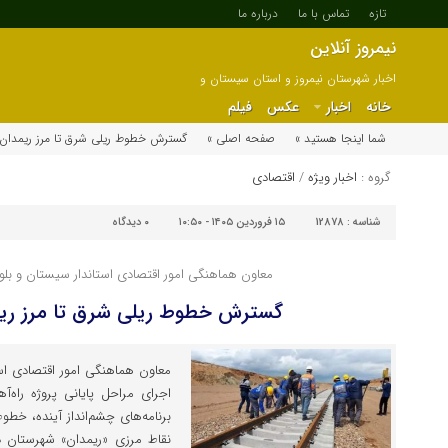
تازه
تماس با ما
درباره ما
نیمروز آنلاین
اخبار شهرستان نیمروز و استان سیستان و
بلوچستان
خانه
اخبار
عکس
فیلم
شما اینجا هستید »
صفحه اصلی »
گسترش خطوط ریلی شرق تا مرز ریمدان
گروه :
اخبار ویژه
/
اقتصادی
شناسه :
12878
۱۵ فروردین ۱۴۰۵ - ۱۰:۵۰
۰
دیدگاه
معاون هماهنگی امور اقتصادی استاندار سیستان و بل
گسترش خطوط ریلی شرق تا مرز ریم
معاون هماهنگی امور اقتصادی است
اجرای مراحل پایانی پروژه‌ راه‌
برنامه‌های چشم‌انداز آینده، خطو
نقاط مرزی «ریمدان» شهرستان 