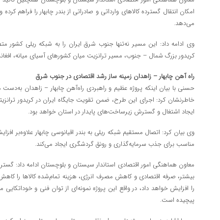
امکان انتقال گسترده کالاهای وارداتی و صادراتی از بندر چابهار را فراهم کرد
می‌دهد.
وی ادامه داد: این مسیر نه‌تنها جنوب شرق ایران را به شبکه ریلی کشور متصل
کریدور بزرگ شمال – جنوب، مسیر ترانزیت میان کشورهای آسیای میانه، افغانستا
راه آهن چابهار – زاهدان زمینه ساز رشد اقتصادی در جنوب شرق
حسنی با بیان اینکه پروژه عظیم و راهبردی راه‌آهن چابهار – زاهدان به‌دس
خاطرنشان کرد: اجرای این طرح، ضمن تقویت جایگاه ایران در کریدور ترانزیت
ایجاد اشتغال و گسترش زیرساخت‌های پایدار در استان خواهد بود.
وی بیان کرد: اتصال مستقیم شبکه ریلی به بندر اقیانوسی چابهار علاوه‌بر اف
مناسب برای جذب سرمایه‌گذاری و رونق گردشگری ایجاد می‌کند.
معاون هماهنگی امور اقتصادی استاندار سیستان و بلوچستان ادامه داد: گسترش 
بیشتر، صرفه اقتصادی و کاهش مصرف انرژی، هزینه تمام‌شده کالاها را کاهش 
را افزایش خواهد داد، در واقع این پروژه نمونه‌ای از توان فنی و خوداتکایی 
پیچیده است.