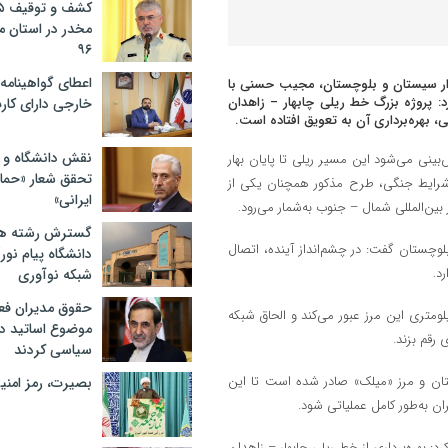
مخدر در استان 
۹۶
اعطای گواهینامه ر
ندار سیستان و بلوچستان، مجیب حسنی با
 پروژه بزرگ خط ریلی چابهار – زاهدان
خارجی دارای کار
ی، بهره‌برداری آن به تعویق افتاده است.
نقش دانشگاه و ن
ینی می‌شود این مسیر ریلی تا پایان بهار
تحقق شعار «حمای
‌دلیل شرایط جنگی، طرح مذکور همچنان یکی از
ایرانی»
ین‌المللی شمال – جنوب به‌شمار می‌رود.
گسترش رشته ها
لوچستان گفت: در چشم‌انداز آینده، اتصال
دانشگاه پیام نور/
د.
شبکه نوآوری
حقوق مدیران فعل
فزود: کریدور اقتصادی چین و پاکستان (CPEC) از فاصله حدود ۳۵ کیلومتری این مرز عبور می‌کند و الحاق شبکه
موضوع اساتید دو
رقم بزند.
سیاسی کردند
ستان و مرز «میلک» صادر شده است تا این
بصیرت، رمز امنیت
ن به‌طور کامل عملیاتی شود.
 بهره‌برداری از خط ریلی چابهار – زاهدان