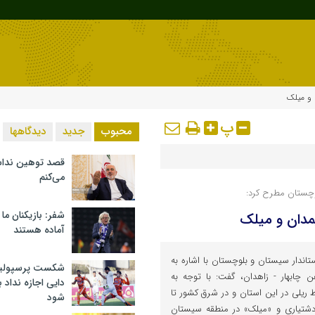
 و میلک
پ
محبوب
جدید
دیدگاهها
قصد توهین ندا
می‌کنم
وچستان مطرح کرد:
شفر: بازیکنان ما
دان و میلک
آماده هستند
اندار سیستان و بلوچستان با اشاره به
شکست پرسپولیس 
آهن چابهار - زاهدان، گفت: با توجه به
دایی اجازه نداد ب
ط ریلی در این استان و در شرق کشور تا
شود
دشتیاری و «میلک» در منطقه سیستان