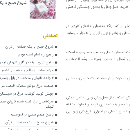
شروع صبح با یک
ه و هزینه حمل‌ونقل را به‌طور چشمگیر کاهش
 می‌کند بلکه به‌عنوان حلقه‌ای کلیدی در
ن و بنادر جنوبی ایران را هموار می‌سازد.
تصادفی
شروع صبح با یک صفحه از قرآن
ت متخصصان داخلی به سرانجام رسیده است،
راهرو راه امام امت بودم
ی شمال – جنوب، زمینه‌ساز رشد اقتصادی،
طنین نوای عرفه در گلزار شهدای نیمرو
مردم صاحبان واقعی انقلاب و کشور 
۴ واحد نانوایی متخلف در زابل پلمب شد
زایش صادرات و توسعه تجارت خارجی، بستری
صنعت مرغ موتور محرک اقتصاد در ش
جهش تولید گوشت مرغ در سیستان‌
استفاده از حمل‌ونقل ریلی به‌دلیل ایمنی
سرنشینان بازداشت شده کاروان صمو
داده و رقابت‌پذیری تولید و تجارت منطقه
کردند
مهندسان داخلی در اجرای طرح‌های زیربنایی
پاسخ مردم سیلی بر تروریسم
شروع صبح با یک صفحه از قرآن