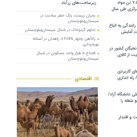
کشف و توقیف ۷.۵ تن مواد
زیرساخت‌های زرآباد
مرکزی طی سال
بحران زیست، زنگ خطر سلامت در
سیستان‌وبلوچستان
انندگی به اتباع
تداوم گردوخاک در شمال سیستان‌وبلوچستان
ت آمایش
راه‌آهن چابهار &#۸۲۱۱; زاهدان در آستانه
بهره‌برداری
خبگان کشور در
افتتاح ۵ هزار واحد مسکونی در شمال
ت از کالای
سیستان‌وبلوچستان
ی کاربردی
 راه اندازی
اقتصادی
ی دانشگاه آزاد/
 شغله را
 و اقتدار