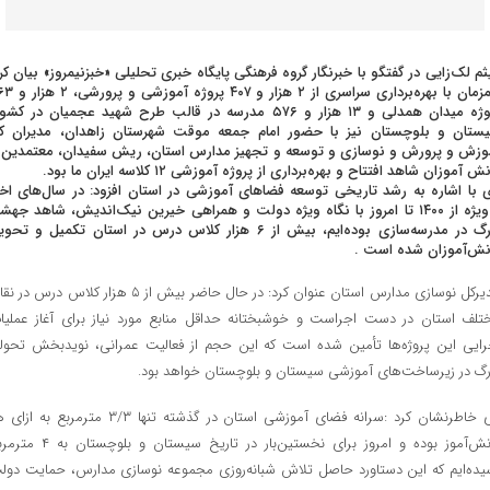
ثم لک‌زایی در گفتگو با خبرنگار گروه فرهنگی پایگاه خبری تحلیلی «خبزنیمروز» بیان کرد
همزمان با بهره‌برداری سراسری از ۲ هزار و ۴۰۷
پروژه میدان همدلی و ۱۳ هزار و ۵۷۶ مدرسه در قالب طرح شهید عجمیان در کشو
ستان و بلوچستان نیز با حضور امام جمعه موقت شهرستان زاهدان، مدیران ک
وزش و پرورش و نوسازی و توسعه و تجهیز مدارس استان، ریش سفیدان، معتمدین 
ش آموزان شاهد افتتاح و بهره‌برداری از پروژه آموزشی ۱۲ کلاسه ایران ما بود.
 با اشاره به رشد تاریخی توسعه فضاهای آموزشی در استان افزود: در سال‌های اخی
به‌ویژه از ۱۴۰۰ تا امروز با نگاه ویژه دولت و همراهی خیرین نیک‌اندیش، شاهد جهش
بزرگ در مدرسه‌سازی بوده‌ایم، بیش از ۶ هزار کلاس درس در استان تکمیل و تح
نش‌آموزان شده است .
مدیرکل نوسازی مدارس استان عنوان کرد: در حال حاضر بیش از ۵ هزار کلاس درس د
تلف استان در دست اجراست و خوشبختانه حداقل منابع مورد نیاز برای آغاز عملیا
رایی این پروژه‌ها تأمین شده است که این حجم از فعالیت عمرانی، نویدبخش تحول
رگ در زیرساخت‌های آموزشی سیستان و بلوچستان خواهد بود.
وی خاطرنشان کرد :سرانه فضای آموزشی استان در گذشته تنها ۳/۳ مترمربع به 
دانش‌آموز بوده و امروز برای نخستین‌بار در تاریخ سیستان و بلوچس
یده‌ایم که این دستاورد حاصل تلاش شبانه‌روزی مجموعه نوسازی مدارس، حمایت دول