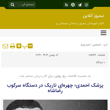
نیمروز آنلاین
اخبار شهرستان نیمروز و استان سیستان و
بلوچستان
پ
گروه :
اجتماعی
/
اخبار ویژه
شناسه :
10574
۰۶ بهمن ۱۴۰۴ - ۲۱:۴۱
۰
دیدگاه
به مناسبت افاضات ربع پهلوی برای کادر درمان منتشر شد؛
پزشک احمدی؛ چهره‌ای تاریک در دستگاه سرکوب
رضاشاه