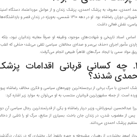
مد احمدی، معروف به پزشک احمدی، پزشک زندان و از عوامل مورداعتماد دستگاه امنیت
و شهربانی دوران رضاشاه بود. او در دهه ۱۳۱۰ شمسی، به‌ویژه در زندان قصر و بازداشتگاه‌
اسی، نقش فعالی داشت.
 اساس اسناد تاریخی و شهادت‌های موجود، وظیفه او صرفاً معاینه زندانیان نبود، بلکه د
اردی مأمور اجرای «حذف بی‌سر و صدا»ی مخالفان سیاسی تلقی می‌شد؛ حذفی که اغلب ب
ریق مواد سمی یا ایجاد مرگ‌های ظاهراً طبیعی انجام می‌گرفت.
۲. چه کسانی قربانی اقدامات پزشک
حمدی شدند؟
شک احمدی با مرگ برخی از برجسته‌ترین چهره‌های سیاسی و فکری مخالف رضاشاه پیون
رده است. از جمله مشهورترین قربانیان منتسب به او می‌توان به موارد زیر اشاره کرد:
رزا عبدالحسین تیمورتاش، وزیر دربار رضاشاه و یکی از قدرتمندترین رجال سیاسی آن دور
 پس از مغضوب شدن، در زندان جان باخت. بسیاری از منابع، مرگ او را ناشی از دخال
تقیم پزشک احمدی می‌دانند.
دار اسعد بختیاری، از رهبران مشروطه و چهره بانفوذ ایل بختیاری که در زندان درگذشت