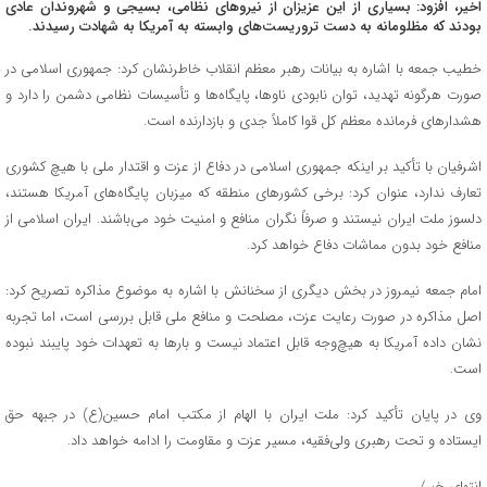
اخیر، افزود: بسیاری از این عزیزان از نیروهای نظامی، بسیجی و شهروندان عادی
بودند که مظلومانه به دست تروریست‌های وابسته به آمریکا به شهادت رسیدند.
خطیب جمعه با اشاره به بیانات رهبر معظم انقلاب خاطرنشان کرد: جمهوری اسلامی در
صورت هرگونه تهدید، توان نابودی ناوها، پایگاه‌ها و تأسیسات نظامی دشمن را دارد و
هشدارهای فرمانده معظم کل قوا کاملاً جدی و بازدارنده است.
اشرفیان با تأکید بر اینکه جمهوری اسلامی در دفاع از عزت و اقتدار ملی با هیچ کشوری
تعارف ندارد، عنوان کرد: برخی کشورهای منطقه که میزبان پایگاه‌های آمریکا هستند،
دلسوز ملت ایران نیستند و صرفاً نگران منافع و امنیت خود می‌باشند. ایران اسلامی از
منافع خود بدون مماشات دفاع خواهد کرد.
امام جمعه نیمروز در بخش دیگری از سخنانش با اشاره به موضوع مذاکره تصریح کرد:
اصل مذاکره در صورت رعایت عزت، مصلحت و منافع ملی قابل بررسی است، اما تجربه
نشان داده آمریکا به هیچ‌وجه قابل اعتماد نیست و بارها به تعهدات خود پایبند نبوده
است.
وی در پایان تأکید کرد: ملت ایران با الهام از مکتب امام حسین(ع) در جبهه حق
ایستاده و تحت رهبری ولی‌فقیه، مسیر عزت و مقاومت را ادامه خواهد داد.
انتهای خبر/