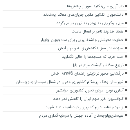
تاب‌آوری ملی؛ کلید عبور از چالش‌ها
دانشجویان انقلابی مقابل جریان‌های معاند ایستادند
مربی اوکراینی به زودی به ایران باز می‌گردد
همانا خداوند ناظر بر اعمال ماست
حمایت معیشتی و اشتغال‌زایی برای مددجویان چابهار
سیزده‌به‌در سبز با کاهش زباله و مهار آتش
امت حزب‌الله مسجدها را خالی نگذارید
توزیع ۶۰۰ تن گوشت مرغ در زابل
بازگشایی محور ترانزیتی زاهدان &#۸۲۱۱; خاش
شهرستان زهک پیشگام کشاورزی مدرن در شمال سیستان‌وبلوچستان
آبیاری نوین، موتور تحول کشاورزی ایرانشهر
کنوانسیون خزر سهم ایران را کاهش نمی‌دهد
از مردم تقاضا دارم که پیرو ولایت‌فقیه باشند شهید
سیستان‌وبلوچستان آماده جهش با سرمایه‌گذاری مردم