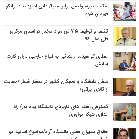
شکست پرسپولیس برابر سایپا/ دایی اجازه نداد برانکو
قهرمان شود
کشف و توقیف ۷.۵ تن مواد مخدر در استان مرکزی
طی سال ۹۶
اعطای گواهینامه رانندگی به اتباع خارجی دارای کارت
آمایش
نقش دانشگاه و نخبگان کشور در تحقق شعار «حمایت
از کالای ایرانی»
گسترش رشته های کاربردی دانشگاه پیام نور/ راه
اندازی شبکه نوآوری
حقوق مدیران فعلی دانشگاه آزاد/موضوع اساتید دو