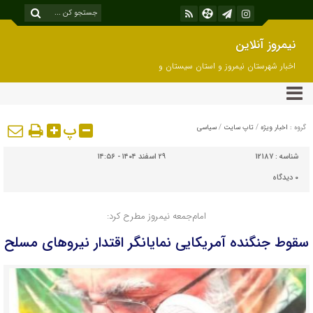
نیمروز آنلاین
اخبار شهرستان نیمروز و استان سیستان و
بلوچستان
پ
گروه :
اخبار ویژه
/
تاپ سایت
/
سیاسی
شناسه :
12187
۲۹ اسفند ۱۴۰۴ - ۱۴:۵۶
۰
دیدگاه
امام‌جمعه نیمروز مطرح کرد:
سقوط جنگنده آمریکایی نمایانگر اقتدار نیروهای مسلح