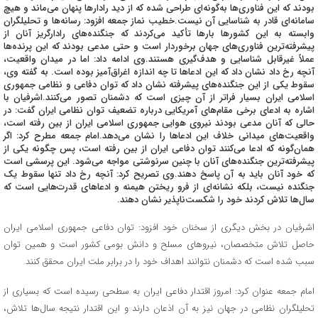
بودند که این فناوری‌ها به‌گونه‌ای طراحی شده که از دید رادارها پنهان می‌ماند و هیچ
سامانه‌ای قادر به شناسایی آن نیست.خطیب نماز جمعه افزود: رسانه‌ها و تحلیلگران
وابسته به این کشورها بارها تأکید می‌کردند که جنگنده‌های رادارگریز آنان از
پیشرفته‌ترین فناوری‌های جهان برخوردار است و حتی مدعی بودند که این پرنده‌ها
عملاً غیرقابل شناسایی و هدف‌گیری هستند.وی ادامه داد: اما در میدان واقعیت،
آنچه رخ داد نشان داد که این ادعاها تا چه اندازه اغراق‌آمیز بوده است. به گفته وی،
سقوط یکی از این جنگنده‌های پیشرفته نشان داد که توان دفاعی و نظامی جمهوری
اسلامی ایران بسیار فراتر از آن چیزی است که دشمنان تصور می‌کنند.اشرفیان با
اشاره به ادعای برخی مقام‌های آمریکایی درباره تضعیف توان نظامی ایران گفت: در
حالی که آنان مدعی بودند نیروی هوایی جمهوری اسلامی ایران از بین رفته است،
واقعیت‌های میدانی خلاف این ادعاها را نشان می‌دهد.امام جمعه مطرح کرد: اگر
همان‌گونه که ادعا می‌کنند توان دفاعی ایران از بین رفته است، پس چگونه یکی از
پیشرفته‌ترین جنگنده‌های آنان با چنین سرنوشتی مواجه می‌شود. این پرسشی است
که خود آنان باید به آن پاسخ دهند.وی تصریح کرد: آنچه رخ داد تنها سقوط یک
جنگنده نیست، بلکه نشانه‌ای از فرو ریختن هیمنه و ادعاهای قدرت‌هایی است که
سال‌ها تلاش کردند خود را شکست‌ناپذیر نشان دهند.
اشرفیان در بخش دیگری از سخنان خود افزود: توان دفاعی جمهوری اسلامی ایران
حاصل تلاش متخصصان، نیروهای مسلح و دانش بومی کشور است و همین توان
سبب شده است که دشمنان نتوانند اهداف خود را در برابر ملت ایران محقق کنند.
امام جمعه عنوان کرد: امروز اقتدار دفاعی ایران به سطحی رسیده است که بسیاری از
تحلیلگران نظامی در جهان نیز به آن اذعان دارند و این اقتدار نتیجه سال‌ها تلاش،