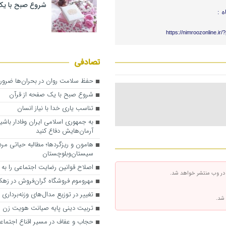
شروع صبح با یک
ه :
https://nimroozonline.ir
تصادفی
حفظ سلامت روان در بحران‌ها ضرو
شروع صبح با یک صفحه از قرآن
تناسب یاری خدا با نیاز انسان
به جمهوری اسلامی ایران وفادار باشید
آرمان‌هایش دفاع کنید
هامون و ریزگردها؛ مطالبه حیاتی مرد
سیستان‌وبلوچستان
اصلاح قوانین رضایت اجتماعی را به د
 در وب منتشر خواهد شد.
مهروموم فروشگاه گران‌فروش در زه
تغییر در توزیع مدال‌های وزنه‌برداری د
 شد.
تربیت دینی پایه صیانت هویت زن ای
حجاب و عفاف در مسیر اقناع اجتماع