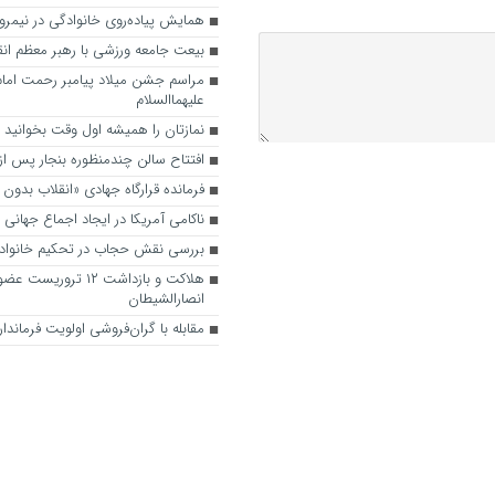
همایش پیاده‌روی خانوادگی در نیمروز
بیعت جامعه ورزشی با رهبر معظم انق
مراسم جشن میلاد پیامبر رحمت اما
علیهماالسلام
نمازتان را همیشه اول وقت بخوانید
افتتاح سالن چندمنظوره بنجار پس از ۷ سا
فرمانده قرارگاه جهادی «انقلاب بدون 
ناکامی آمریکا در ایجاد اجماع جهانی ع
بررسی نقش حجاب در تحکیم خانواده 
هلاکت و بازداشت ۱۲ تر
انصارالشیطان
مقابله با گران‌فروشی اولویت فرماندار