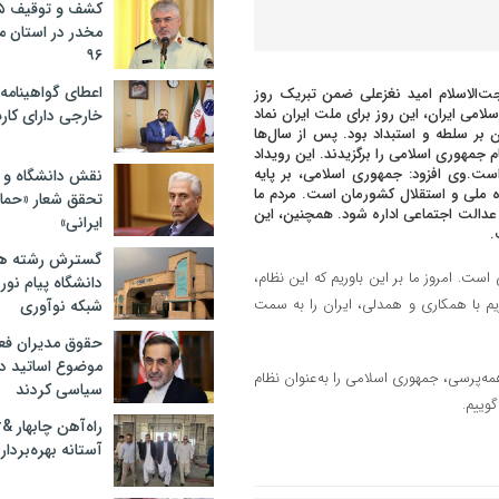
مخدر در استان 
۹۶
اعطای گواهینامه ر
جت‌الاسلام امید نغزعلی ضمن تبریک روز
وز ۱۲ فروردین، روز جمهوری اسلامی ایران، این روز برای ملت ایران نماد
خارجی دارای کار
 بر سلطه و استبداد بود. پس از سال‌ها
م جمهوری اسلامی را برگزیدند. این رویداد
.وی افزود: جمهوری اسلامی، بر پایه
نقش دانشگاه و ن
ه ملی و استقلال کشورمان است. مردم ما
تحقق شعار «حمای
 عدالت اجتماعی اداره شود. همچنین، این
ایرانی»
.
گسترش رشته ها
تحاد و همبستگی ملی است. امروز ما بر این باوریم که این نظام،
دانشگاه پیام نور/
یم با همکاری و همدلی، ایران را به سمت
شبکه نوآوری
حقوق مدیران فعل
موضوع اساتید دو
مه‌پرسی، جمهوری اسلامی را به‌عنوان نظام
سیاسی کردند
گوییم.
آستانه بهره‌بردار