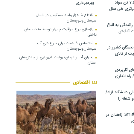
کشف و توقیف ۷.۵ تن مواد
بهره‌برداری
مرکزی طی سال
افتتاح ۵ هزار واحد مسکونی در شمال
سیستان‌وبلوچستان
انندگی به اتباع
بازسازی برج مراقبت چابهار توسط متخصصان
ت آمایش
داخلی
اختصاص ۹ همت برای طرح‌های آب
خبگان کشور در
سیستان‌وبلوچستان
ت از کالای
بحران آب و درمان؛ روایت شهریاری از چالش‌های
استان
ی کاربردی
 راه اندازی
اقتصادی
ی دانشگاه آزاد/
 شغله را
راه‌آهن چابهار &#۸۲۱۱; زاهدان در
ی