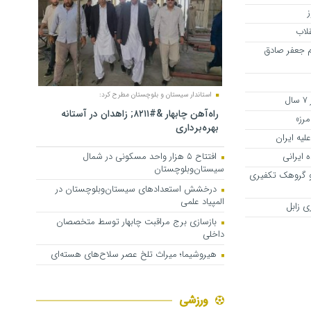
لاب
م جعفر صادق
استاندار سیستان و بلوچستان مطرح کرد:
ل
راه‌آهن چابهار &#۸۲۱۱; زاهدان در آستانه
مرز»
بهره‌برداری
لیه ایران
ایرانی
افتتاح ۵ هزار واحد مسکونی در شمال
سیستان‌وبلوچستان
وریست عضو گروهک تکفیری
درخشش استعدادهای سیستان‌وبلوچستان در
المپیاد علمی
ی زابل
بازسازی برج مراقبت چابهار توسط متخصصان
داخلی
هیروشیما؛ میراث تلخ عصر سلاح‌های هسته‌ای
ورزشی