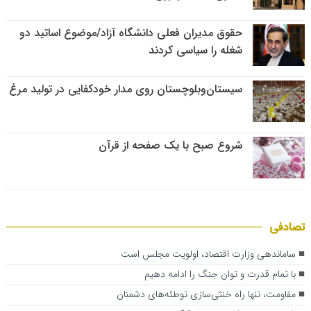
حقوق مدیران فعلی دانشگاه آزاد/موضوع اساتید دو
شغله را سیاسی کردند
سیستان‌وبلوچستان روی مدار خودکفایی در تولید مرغ
شروع صبح با یک صفحه از قرآن
تصادفی
ساماندهی وزارت اقتصاد، اولویت مجلس است
با تمام ﻗﺪرت و ﺗﻮان ﺟﻨﮓ را اداﻣﻪ دﻫﯿﻢ
مقاومت، تنها راه خنثی‌سازی توطئه‌های دشمنان