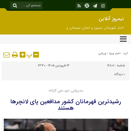
نیمروز آنلاین
اخبار شهرستان نیمروز و استان سیستان و
بلوچستان
پ
گروه :
اخبار ویژه
/
ورزشی
شناسه :
12801
۱۳ فروردین ۱۴۰۵ - ۲۳:۴۰
۰
دیدگاه
مدیرفنی تیم ملی کاراته:
رشیدترین قهرمانان کشور مدافعین پای لانچرها
هستند