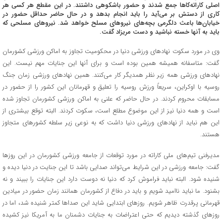
اصلی کاراته‌کاها جمع شدند و حضور باشکوهی داشتند. در این مقطع هر کسی هر
کاری از دستش بر می‌آید را باید انجام بدهد و در حال حاضر حداقل حضور در
خیابان‌ها باعث دلگرمی بچه‌های نیروهای مسلح خواهد شد. نیروهای مسلحی که
باید به آنها خسته نباشید و دست مریزاد گفت.
وی در مورد سکوت نهادهای ورزشی دنیا در محکومیت تجاوز به اماکن ورزشی کشورمان
گفت: متاسفانه همیشه همین بوده است و برای آنها این جنایات مهم نیست. این
نهادهای ورزشی همه زیر نظر همدیگر کار می‌کنند. همین نهادهای ورزشی زمان جنگ
روسیه با اوکراین، سریعاً ورزش روسیه را تعلیق و قهرمانان این کشور را از حضور در
مسابقات محروم کردند. در حال حاضر که علنی به اماکن ورزشی کشورمان تجاوز شده
است و همه دنیا نیز از این موضوع مطلع است، سکوت کردند. البته توقع بیشتری از
این هم نباید از نهادهای ورزشی دنیا داشت که به نوعی زیر سلطه کشورهای متجاوز
هستند.
مدیرفنی تیم‌های ملی کاراته در مورد توقعات از جامعه ورزشی کشورمان در این روزها
گفت: جامعه ورزشی در این شرایط می‌تواند صدایی باشد تا این جنایت در دنیا دیده و
شنیده شود. البته نباید فراموش کرد که دنیا نه دوست دارد این جنایات را ببیند و نه
بشنود. ما نباید ناامید شویم و باید در دفاع از کشورمان همانند زمان حضور در میادین
قهرمانی پرقدرت ظاهر شویم. روزهای ابتدایی شاید این صداها کمتر شنیده شد، اما در
روزهای گذشته دیدیم که حتی اعتراضات به جنایات دشمنان ما به آمریکا نیز کشیده