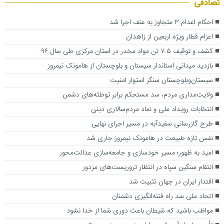
تصادفی
احکام اعدام ۳ متجاوز به عنف اجرا شد
اعزام قطار ویژه اربعین از زاهدان
کشف و توقیف ۷.۵ تن مواد مخدر در استان مرکزی طی سال ۹۶
بازدید میدانی استاندار سیستان و بلوچستان از هامونک نیمروز
سیستان‌وبلوچستان سنگر استوار امنیت
ولایت‌مداری مردم، سد مستحکم برابر توطئه‌های دشمن
انتخابات رویداد ملی و نماد مردم‌سالاری دینی
طرح گازرسانی سفیدآبه در مسیر اجرای نهایی
نفس تازه طبیعت در هامونک نیمروز جاری شد
امید به ظهور؛ مسیر خودسازی و جامعه‌سازی عدالت‌محور
انتقام سنگین سپاه در انتظار تروریست‌های مزدور
اقتدار ایران در جهان تثبیت شد
اتحاد ملی سد راه فتنه‌انگیزی دشمنان
مواظب باشید که شیطان باعث دوری شما از خدا نشود