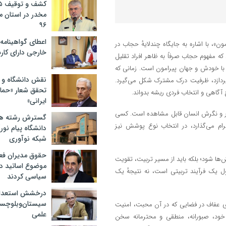
مخدر در استان 
۹۶
اعطای گواهینامه ر
ن»، با اشاره به جایگاه چندلایه‌ٔ حجاب در
خارجی دارای کار
ه مفهوم حجاب صرفاً به ظاهر افراد تقلیل
 با خودش و جهان پیرامون است. زمانی که
نقش دانشگاه و ن
 بپردازد، ظرفیت درک مشترک شکل می‌گیرد.
تحقق شعار «حمای
 آگاهی و انتخاب فردی ریشه بدواند.
ایرانی»
تار و نگرش انسان قابل مشاهده است. کسی
گسترش رشته ها
رام می‌گذارد، در انتخاب نوع پوشش نیز
دانشگاه پیام نور/
شبکه نوآوری
حقوق مدیران فعل
ش‌ها شود؛ بلکه باید از مسیر تربیت، تقویت
موضوع اساتید دو
یک فرآیند تربیتی است، نه نتیجه‌ٔ یک
سیاسی کردند
درخشش استعدا
سیستان‌وبلوچستا
ی عفاف در فضایی که در آن محبت، امنیت
علمی
ان خود، صبورانه، منطقی و محترمانه سخن