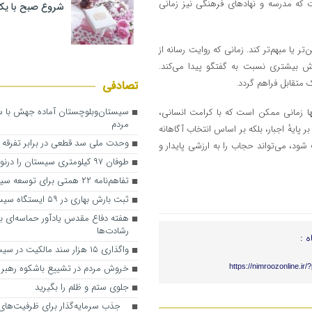
است که مدرسه و نهادهای فرهنگی نیز زمانی
شروع صبح با یک
تر یا مبهم‌تر کند. زمانی که روایت رسانه از
رش بیشتری نسبت به گفتگو پیدا می‌کند.
 متقابل فراهم گردد.
تصادفی
سیستان‌وبلوچستان آماده جهش با سر
نها زمانی ممکن است که با کرامت انسانی،
مردم
ر پایه‌ٔ اجبار، بلکه بر اساس انتخاب آگاهانه
وحدت ملی سد قطعی در برابر تفرقه
ود، می‌تواند حجاب را به ارزشی پایدار و
طوفان ۹۷ کیلومتری سیستان را درنوردید
تفاهم‌نامه ۲۲ همتی برای توسعه سیستان‌وبلوچستان
ثبت بارش بهاری در ۵۹ ایستگاه سیستان‌وبلوچستان
هفته دفاع مقدس یادآور حماسه‌ای بی
رشادت‌ها
ه :
واگذاری ۱۵ هزار سند مالکیت در سیستان‌وبلوچستان
خروش مردم در تشییع باشکوه رهبر ش
https://nimroozonline.ir
جلوی ستم و ظلم را بگیرید
جذب سرمایه‌گذار برای ظرفیت‌های