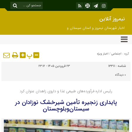
نیمروز آنلاین
اخبار شهرستان نیمروز و استان سیستان و
بلوچستان
پ
گروه :
اجتماعی
/
اخبار ویژه
شناسه :
13311
۲۳ فروردین ۱۴۰۵ - ۲۳:۱۲
۰
دیدگاه
رئیس اداره فرآورده‌های طبیعی غذا و داروی زاهدان عنوان کرد
پایداری زنجیره تأمین شیرخشک نوزادان در
سیستان‌وبلوچستان