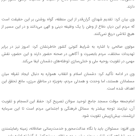
دارند.
وی بیان کرد: تقدیم شهدای گران‌قدر از این منطقه، گواه روشنی بر این حقیقت است
که مردم این دیار، دفاع از وطن را یک وظیفه دینی و الهی می‌دانند و در این مسیر از
هیچ تلاشی دریغ نمی‌کنند.
مولوی صالحی با اشاره به شرایط کنونی کشور خاطرنشان کرد: امروز نیز در برابر
تهدیدات مختلف، مردم بابصیرت و آگاهی در صحنه حضور دارند و این حضور، نقش
مهمی در تقویت روحیه ملی و خنثی‌سازی توطئه‌های دشمنان ایفا می‌کند.
وی در ادامه تأکید کرد: دشمنان اسلام و انقلاب همواره به دنبال ایجاد تفرقه میان
مسلمانان هستند، اما وحدت و همدلی مردم، به‌ویژه در مناطق مرزی، مانع تحقق این
اهداف شده است.
امام‌جمعه موقت مسجد جامع توحید سولان تصریح کرد: حفظ این انسجام و تقویت
آن، نیازمند توجه بیشتر به مسائل فرهنگی و اجتماعی مردم است تا این سرمایه
ارزشمند، بیش‌ازپیش تقویت شود.
وی افزود: مسئولان باید با نگاه عدالت‌محور و خدمت‌رسانی صادقانه، زمینه رضایتمندی
مردم را فراهم کنند تا این پیوند میان مردم و نظام، مستحکم‌تر از گذشته ادامه یابد.