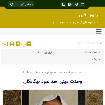
نیمروز آنلاین
اخبار شهرستان نیمروز و استان سیستان و
بلوچستان
پ
گروه :
اخبار ویژه
/
سیاسی
شناسه :
13453
۲۶ فروردین ۱۴۰۵ - ۸:۵۸
۰
دیدگاه
امام‌جمعه موقت مسجد جامع توحید سولان عنوان کرد:
وحدت دینی، سد نفوذ بیگانگان