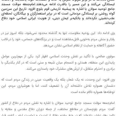
ایستادگی می‌کنند و این مسیر را باقدرت ادامه می‌دهند.امام‌جمعه موقت مسجد
جامع توحید سولان با اشاره به پیشینه تاریخی قوم بلوچ افزود: تاریخ این سرزمین
گواه روشنی بر ایستادگی مردمانی است که در برابر استعمارگران و بیگانگان، لحظه‌ای
عقب‌نشینی نکرده‌اند و باتکیه‌بر ایمان دینی، از هویت ایرانی اسلامی خود دفاع
کرده‌اند.
وی ادامه داد: این روحیه مقاومت، تنها به گذشته محدود نمی‌شود، بلکه امروز نیز در
رفتار و منش مردم به‌خوبی قابل‌مشاهده است و در بزنگاه‌های حساس، خود را در قالب
حضور آگاهانه و حمایت از نظام اسلامی نشان می‌دهد.
مولوی صالحی با تأکید بر نقش وحدت اسلامی اظهار کرد: یکی از مهم‌ترین عوامل
پایداری این منطقه، همدلی و انسجام میان شیعه و سنی است که در کنار یکدیگر، با
برادری و احترام متقابل، از ارزش‌های مشترک خود پاسداری می‌کنند.
وی افزود: این وحدت، نه یک شعار، بلکه یک واقعیت عینی در زندگی مردم است که
دشمنان همواره تلاش داشته‌اند آن را تضعیف کنند، اما با هوشیاری مردم، این
توطئه‌ها همواره ناکام مانده است.
امام‌جمعه موقت مسجد جامع توحید سولان با اشاره به نقش مردم در دفاع از کشور
گفت: مردم بلوچستان در مقاطع مختلف، از جمله دوران دفاع مقدس و مقابله با
ناامنی‌ها، نشان داده‌اند که در خط مقدم دفاع از امنیت و تمامیت ارضی کشور قرار