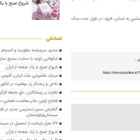
شروع صبح با یک
 اساسی به استان، افزود: در طول مدت جنگ
تصادفی
محرم، سرچشمه مقاومت و انسجام 
شکوفایی تولید با حمایت بسیج ساز
ه :
شروع صبح با یک صفحه از قرآن
https://nimroozonline.ir
میراثِ عاشوراییِ ملت ایران، کابوسِ
تلاش و پشتکار راز موفقیت در کنکور
نظارت بر پیمانکاران، حقِ جامعه کارگ
افتتاح اولین دفتر معاضدت قضایی در
گشایش مسیر دسترسی جدید در قل
سیستان‌وبلوچستان
۱۴۷ هزار بازمانده از تحصیل در سیستان‌وبلوچستان
شروع صبح با یک صفحه از قرآن