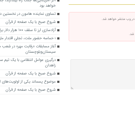
اگر آمریکایی‌ها جنگ راه بیندازند، ج
خواهد بود
تساوی نماینده هامون در نخستین دی
 در وب منتشر خواهد شد.
شروع صبح با یک صفحه از قرآن
آزادسازی ارز تا سقف ۱۰۰ هزار دلار برای تولیدکنندگان
 شد.
؛ حماسه حضور ملت، تجلی اقتدار مل
آغاز مسابقات «رقابت مهر» در شعب ه
سیستان‌وبلوچستان
درگیری عوامل انتظامی با یک تیم س
زاهدان
شروع صبح با یک صفحه از قرآن
موضوع پسماند یکی از اولویت‌های ا
شروع صبح با یک صفحه از قرآن