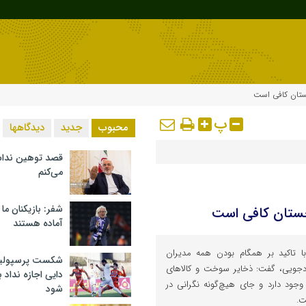
چستان کافی است
پ
محبوب
جدید
دیدگاهها
قصد توهین ندا
می‌کنم
شفر: بازیکنان ما
چستان کافی است
آماده هستند
ا تاکید بر همگام بودن همه مدیران
شکست پرسپولیس 
ودجویی، گفت: ذخایر سوخت و کالاهای
دایی اجازه نداد ب
وجود دارد و جای هیچ‌گونه نگرانی در
شود
ت.