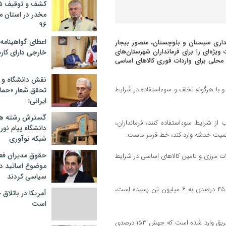
مخدر در استان 
۹۶
اعطای گواهینامه ر
انداری سیستان و بلوچستان، منصور بیجار
 ویژه‌ای را برای فرمانداران شهرستان‌های
خارجی دارای کار
 محلی برای واردات فوری کالاهای اساسی
نقش دانشگاه و ن
 و با هرگونه تخلف و سوءاستفاده در شرایط
تحقق شعار «حمای
ایرانی»
گسترش رشته ها
از شرایط سوءاستفاده کنند، فرمانداران،
دانشگاه پیام نور/
اکمیت خدشه وارد کند، خط قرمز ماست.
شبکه نوآوری
حقوق مدیران فعل
دلات مرزی و تامین کالاهای اساسی در شرایط
موضوع اساتید دو
سیاسی کردند
وی با اعلام اینکه مجموع تخلیه و بارگیری بندر چابهار در سال گذشته با رشد ۴۵ درصدی به ۶ میلیون تن رسیده است،
آمریکا در باتلاق
است
استاندار اظهار کرد: بیش از یک میلیون و ۸۰۰ هزار تُن کالای اساسی از این طریق وارد شده است که جهش ۱۵۳ درصدی