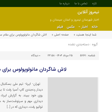
تازه
تماس با ما
درباره ما
نیمروز آنلاین
اخبار شهرستان نیمروز و استان سیستان و
بلوچستان
خانه
اخبار
عکس
فیلم
شما اینجا هستید »
صفحه اصلی »
لاش شاگردان مانولوپولوس برای مقام س
گروه : دسته‌بندی نشده
شناسه :
5761
۲۵ مرداد ۱۴۰۴ - ۲۳:۵۸
۰
دیدگاه
لاش شاگردان مانولوپولوس برای 
تهران- ایرنا- تیم ملی بسکتبال 
دیدار رده‌بندی کاپ آسیا رفت تا
روی خود ببیند. به گزارش ایرنا
دیداری مهم و سرنوشت‌ساز به مصا
توکیو رفت، دیداری که در […]