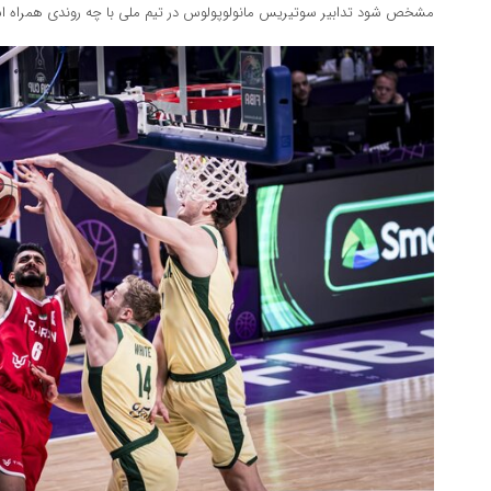
مشخص شود تدابیر سوتیریس مانولوپولوس در تیم ملی با چه روندی همراه ا