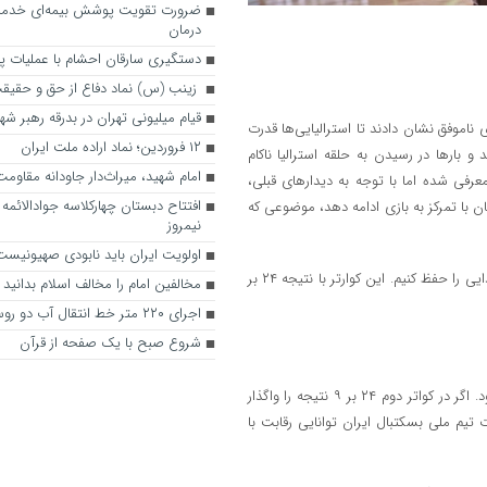
ضرورت تقویت پوشش بیمه‌ای خدم
درمان
دستگیری سارقان احشام با عملیات 
زینب (س) نماد دفاع از حق و حقیق
قیام میلیونی تهران در بدرقه رهبر شه
 ناموفق نشان دادند تا استرالیایی‌ها قدرت
۱۲ فروردین؛ نماد اراده ملت ایران
و بارها در رسیدن به حلقه استرالیا ناکام
امام شهید، میراث‌دار جاودانه مقاوم
عرفی شده اما با توجه به دیدارهای قبلی،
افتتاح دبستان چهارکلاسه جوادالائمه رو
ن با تمرکز به بازی ادامه دهد،‌ موضوعی که
نیمروز
اولویت ایران باید نابودی صهیونیست
در این بخش از زمان بازی دفاع خوبی را انجام ندادیم و نتوانستیم عملکرد ابتدایی را حفظ کنیم. این کوارتر با نتیجه ۲۴ بر
مخالفین امام را مخالف اسلام بدانید
اجرای ۲۲۰ متر خط انتقال آب دو روستای نیمروز
شروع صبح با یک صفحه از قرآن
در این بخش از زمان بازی مانند کوارتر دوم روند بازی به سود استرالیایی‌ها بود. اگر در کواتر دوم ۲۴ بر ۹ نتیجه را واگذار
م تا مشخص شود قدرت تیم ملی بسکتبال ایران توانایی رقابت با