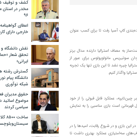
مخدر در استان 
۹۶
اعطای گواهینامه ر
 رده‌بندی کاپ آسیا رفت تا برای کسب عنوان
خارجی دارای کار
نقش دانشگاه و ن
ساز به مصاف استرالیا دارنده مدال برنز
تحقق شعار «حمای
دان سوتیریس مانولوپولوس برای عبور از
ایرانی»
ترالیا چیره نشد تا این بازی تنها یک تجربه
گسترش رشته ها
دانشگاه پیام نور/
شبکه نوآوری
حقوق مدیران فعل
چین‌تایپه، عملکرد قابل قبولی را از خود
موضوع اساتید دو
ال قهرمانی است بازی مناسبی را به نمایش
سیاسی کردند
ساخت 
سیستان‌وبلوچست
ند خوب تیم ملی در این بازی و در شروع رقابت، امیدها را در
اب‌های سه‌امتیازی عملکرد بهتری داشت تا