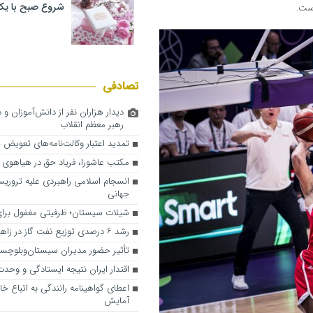
شروع صبح با یک
ست.
تصادفی
دیدار هزاران نفر از دانش‌آموزان و 
رهبر معظم انقلاب
تمدید اعتبار وکالت‌نامه‌های تعویض
مکتب عاشورا، فریاد حق در هیاهوی 
انسجام اسلامی راهبردی علیه ترور
جهانی
شیلات سیستان؛ ظرفیتی مغفول برای
رشد ۶ درصدی توزیع نفت گاز در زاهدان
تأثیر حضور مدیران سیستان‌وبلوچست
اقتدار ایران نتیجه ایستادگی و وحد
اعطای گواهینامه رانندگی به اتباع خا
آمایش