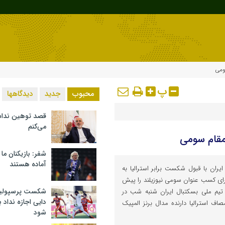
ومی
پ
محبوب
جدید
دیدگاهها
قصد توهین ندا
می‌کنم
مقام سومی
شفر: بازیکنان ما
آماده هستند
ایران با قبول شکست برابر استرالیا به
 برای کسب عنوان سومی نیوزیلند را پیش
شکست پرسپولیس 
، تیم ملی بسکتبال ایران شنبه شب در
دایی اجازه نداد ب
ف استرالیا دارنده مدال برنز المپیک
شود