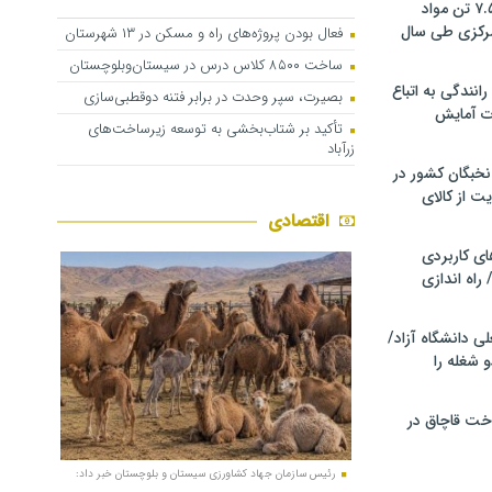
کشف و توقیف ۷.۵ تن مواد
مرکزی طی سال
فعال بودن پروژه‌های راه و مسکن در ۱۳ شهرستان
ساخت ۸۵۰۰ کلاس درس در سیستان‌وبلوچستان
انندگی به اتباع
بصیرت، سپر وحدت در برابر فتنه دوقطبی‌سازی
ت آمایش
تأکید بر شتاب‌بخشی به توسعه زیرساخت‌های
زرآباد
خبگان کشور در
ت از کالای
اقتصادی
ی کاربردی
 راه اندازی
ی دانشگاه آزاد/
 شغله را
 سوخت قاچاق در
رئیس سازمان جهاد کشاورزی سیستان و بلوچستان خبر داد: