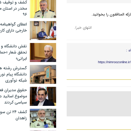
مخدر در استان 
۹۶
اعطای گواهینامه ر
انتهای خبر/
خارجی دارای کار
نقش دانشگاه و ن
ه :
تحقق شعار «حمای
ایرانی»
https://nimroozonline.i
گسترش رشته ها
دانشگاه پیام نور/
شبکه نوآوری
حقوق مدیران فعل
موضوع اساتید دو
سیاسی کردند
کشف ۲۴ تن
زاهدان