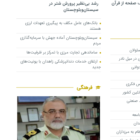
 صفحه از قرآن
رشد بی‌نظیر پرورش شتر در
سیستان‌وبلوچستان
بانک‌های عامل مکلف به پیگیری تعهدات ارزی
هستند
سیستان‌وبلوچستان آماده جهش با سرمایه‌گذاری
مردم
ئولان
ساماندهی تجارت مرزی با تمرکز بر ظرفیت‌ها
ی در میل نادر
ارتقای خدمات دندانپزشکی زاهدان با یونیت‌های
جدید
ولتی
اس فکری
فرهنگی
تئین کشور
ف برق ۱۴۷۰ واحد صنعتی
امعه
دان
ام به مرزداران