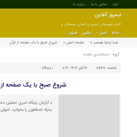
تازه
تماس با ما
درباره ما
نیمروز آنلاین
اخبار شهرستان نیمروز و استان سیستان و
بلوچستان
خانه
اخبار
عکس
فیلم
شما اینجا هستید »
صفحه اصلی »
شروع صبح با یک صفحه از قرآن
گروه : دسته‌بندی نشده
شناسه :
8548
۱۲ آبان ۱۴۰۴ - ۸:۴۱
۰
دیدگاه
شروع صبح با یک صفحه از 
مبارکه المنافقون را بخوانید. انتهای