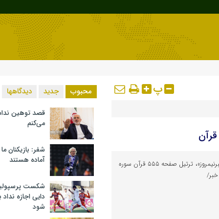
پ
محبوب
جدید
دیدگاهها
قصد توهین ندا
می‌کنم
قرآن
شفر: بازیکنان ما
آماده هستند
ه گزارش پایگاه خبری تحلیلی «خبرنیمروز»، ترتیل صفحه ۵۵۵ قرآن سوره
 خبر/
شکست پرسپولیس 
دایی اجازه نداد ب
شود