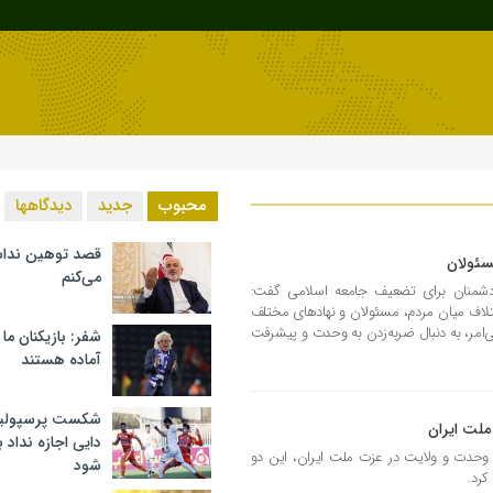
محبوب
جدید
دیدگاهها
قصد توهین ندا
سئولان
می‌کنم
ای دشمنان برای تضعیف جامعه اسلامی گفت:
ختلاف میان مردم، مسئولان و نهادهای مختلف
‌امر، به دنبال ضربه‌زدن به وحدت و پیشرفت
شفر: بازیکنان ما
آماده هستند
شکست پرسپولیس 
ملت ایران
دایی اجازه نداد ب
 وحدت و ولایت در عزت ملت ایران، این دو
شود
کرد.