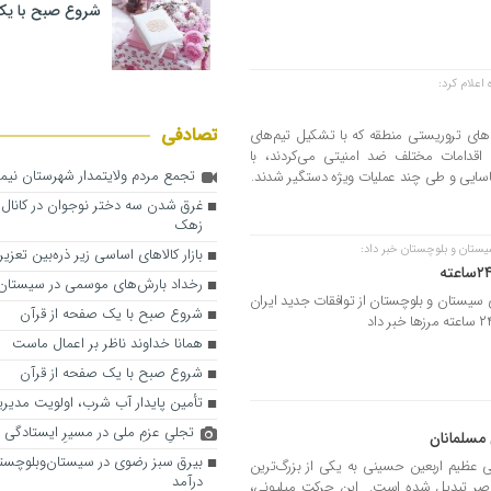
شروع صبح با یک
اعلام کرد:
تصادفی
روهک‌های تروریستی منطقه که با تشکیل تیم‌های
 اقدامات مختلف ضد امنیتی می‌کردند، با
تجمع مردم ولایتمدار شهرستان نیمر
اسایی و طی چند عملیات ویژه دستگیر شدند.
غرق شدن سه دختر نوجوان در کانال
زهک
ستان و بلوچستان خبر داد:
بازار کالاهای اساسی زیر ذره‌بین تعز
رخداد بارش‌های موسمی در سیستان‌
 سیستان و بلوچستان از توافقات جدید ایران
شروع صبح با یک صفحه از قرآن
همانا خداوند ناظر بر اعمال ماست
شروع صبح با یک صفحه از قرآن
تأمین پایدار آب شرب، اولویت مدی
تجلیِ عزمِ ملی در مسیرِ ایستادگی
مسلمانان
بیرق سبز رضوی در سیستا‌ن‌وبلوچستا
 عظیم اربعین حسینی به یکی از بزرگ‌ترین
درآمد
عاصر تبدیل شده است. این حرکت میلیونی،