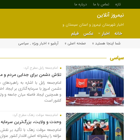
تازه
تماس با ما
درباره ما
نیمروز آنلاین
اخبار شهرستان نیمروز و استان سیستان و
بلوچستان
خانه
اخبار
عکس
فیلم
شما اینجا هستید »
صفحه اصلی »
آرشیو »
اخبار ویژه
,
سیاسی
سیاسی
امام‌جمعه زابل مطرح کرد:
۱۶ مرداد ۱۴۰۵
تلاش دشمن برای جدایی مردم و م
امام‌جمعه زابل با اشاره به راهبرده
دشمن امروز با سرمایه‌گذاری بر ایجاد ا
و همچنین ایجاد فاصله میان جامعه و ولی
کشور است.
امام‌جمعه موقت زهک مطرح کرد:
۱۶ مرداد ۱۴۰۵
وحدت و ولایت، بزرگ‌ترین سرمایه 
امام‌جمعه موقت زهک با تأکید بر نقش
مؤلفه را پشتوانه اصلی اقتدار کشور عنوان 