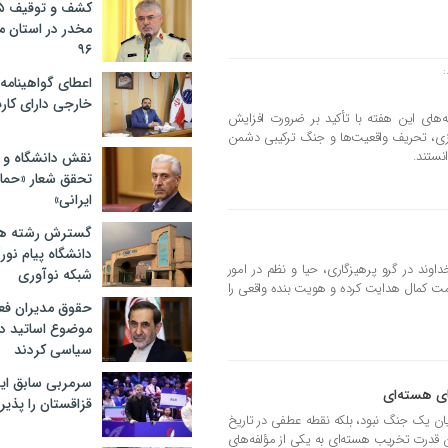
مخدر در استان 
۹۶
:
اعطای گواهینامه ر
خارجی دارای کار
‌های این هفته با تأکید بر ضرورت افزایش
ی، تحریف واقعیت‌ها و جنگ ترکیبی دشمن
نستند.
نقش دانشگاه و ن
تحقق شعار «حمای
ایرانی»
گسترش رشته ها
دانشگاه پیام نور/
اوند در گرو پرهیزگاری، حیا و نظم در امور
شبکه نوآوری
مت کمال هدایت کرده و هویت بنده واقعی را
حقوق مدیران فعل
موضوع اساتید دو
سیاسی کردند
سرمربی سابق ای
ی هسته‌ای
قزاقستان را پذی
پایان یک جنگ نبود، بلکه نقطه عطفی در تاریخ
آن قدرت تخریب هسته‌ای به یکی از مؤلفه‌های