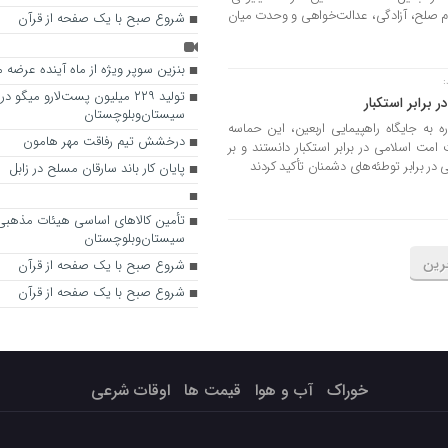
یام صلح، آزادگی، عدالت‌خواهی و وحدت میان
شروع صبح با یک صفحه از قرآن
بنزین سوپر ویژه از ماه آینده عرضه
:
تولید ۲۲۹ میلیون پست‌‌لارو میگو در
برابر استکبار
سیستان‌وبلوچستان
ه به جایگاه راهپیمایی اربعین، این حماسه
درخشش تیم رفاقت مهر هامون
 امت اسلامی در برابر استکبار دانستند و بر
ر برابر توطئه‌های دشمنان تأکید کردند
پایان کار باند سارقان مسلح در زابل
تأمین کالاهای اساسی هیئات مذهبی
سیستان‌وبلوچستان
رین
شروع صبح با یک صفحه از قرآن
شروع صبح با یک صفحه از قرآن
خوراک
آب و هوا
قیمت ها
اوقات شرعی