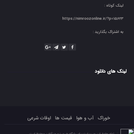
لینک کوتاه :
https://nimroozonline.ir/?p=15623
به اشتراک بگذارید :
لینک های دانلود
خوراک
آب و هوا
قیمت ها
اوقات شرعی
تمام حقوق این وب سایت برای پایگاه خبری نیمروز آنلاین محفوظ است.