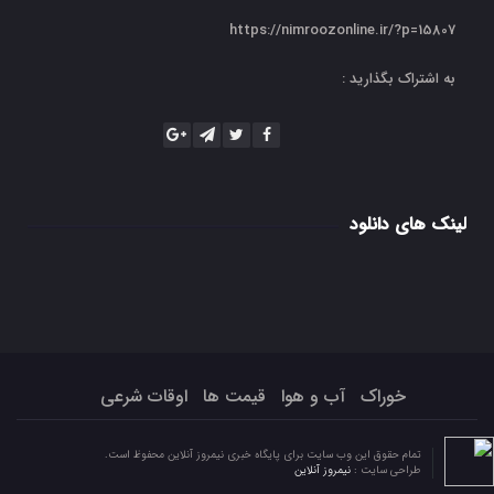
https://nimroozonline.ir/?p=15807
به اشتراک بگذارید :
لینک های دانلود
خوراک
آب و هوا
قیمت ها
اوقات شرعی
تمام حقوق این وب سایت برای پایگاه خبری نیمروز آنلاین محفوظ است.
طراحی سایت :
نیمروز آنلاین