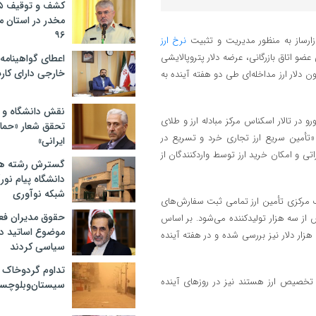
مخدر در استان 
۹۶
بازارساز به منظور مدیریت و تثبیت
نرخ ارز
و اتاق بازرگانی، عرضه دلار پتروپالایشی
اعطای گواهینامه ر
خارجی دارای کار
 طریق تالار دوم مرکز مبادله آغاز می‌شود و مجموعاً حدود ۵۰۰ میلیون دلار ارز مداخله‌ای طی دو هفته آینده به
نقش دانشگاه و ن
 در تالار اسکناس مرکز مبادله ارز و طلای
تحقق شعار «حمای
 «تأمین سریع ارز تجاری خرد و تسریع در
ایرانی»
تی و امکان خرید ارز توسط واردکنندگان از
گسترش رشته ها
دانشگاه پیام نور/
شبکه نوآوری
 مرکزی تأمین ارز تمامی ثبت سفارش‌های
حقوق مدیران فعل
 بیش از سه هزار تولیدکننده می‌شود. بر اساس
موضوع اساتید دو
تصمیم رئیس کل بانک مرکزی، تخصیص ارز برای سفارش‌های بین ۵۰ تا ۱۰۰ هزار دلار نیز بررسی شده و در هفته آینده
سیاسی کردند
تداوم گردوخاک 
 تخصیص ارز هستند نیز در روزهای آینده
سیستان‌وبلوچست