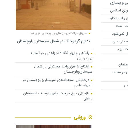
ی و بهسازی
نوین اسلامی
 ادامه دارد
نیت است
قل نمی‌شود
مدیرکل هواشناسی سیستان و بلوچستان عنوان کرد:
تداوم گردوخاک در شمال سیستان‌وبلوچستان
همدلی ملی
لت نبوی
راه‌آهن چابهار &#۸۲۱۱; زاهدان در آستانه
بهره‌برداری
 رمضان
افتتاح ۵ هزار واحد مسکونی در شمال
سیستان‌وبلوچستان
هی در منطقه
درخشش استعدادهای سیستان‌وبلوچستان در
بل
المپیاد علمی
بازسازی برج مراقبت چابهار توسط متخصصان
داخلی
ورزشی