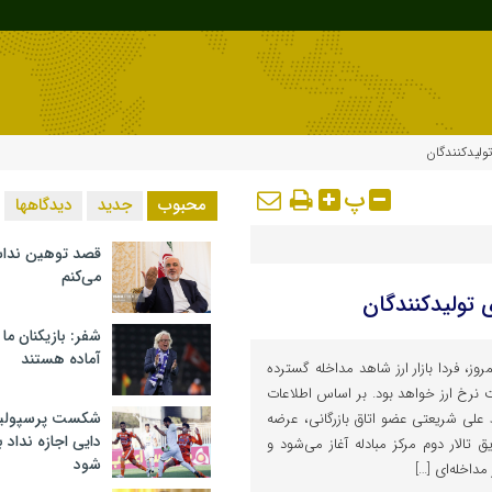
پ
محبوب
جدید
دیدگاهها
قصد توهین ندا
می‌کنم
شفر: بازیکنان ما
آماده هستند
وز، فردا بازار ارز شاهد مداخله گسترده
ت نرخ ارز خواهد بود. بر اساس اطلاعات
شکست پرسپولیس 
علی شریعتی عضو اتاق بازرگانی، عرضه
دایی اجازه نداد ب
یق تالار دوم مرکز مبادله آغاز می‌شود و
شود