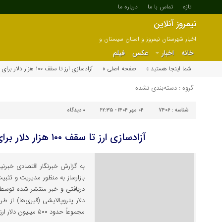
تازه
تماس با ما
درباره ما
نیمروز آنلاین
اخبار شهرستان نیمروز و استان سیستان و
بلوچستان
خانه
اخبار
عکس
فیلم
شما اینجا هستید »
صفحه اصلی »
آزادسازی ارز تا سقف ۱۰۰ هزار دلار برای تولیدکنندگان
گروه : دسته‌بندی نشده
شناسه :
7406
۰۴ مهر ۱۴۰۴ - ۲۲:۳۵
۰
دیدگاه
آزادسازی ارز تا سقف ۱۰۰ هزار دلار برای تولیدکنندگان
به گزارش خبرنگار اقتصادی خبرنیمر
بازارساز به منظور مدیریت و تثبی
دریافتی و خبر منتشر شده توسط 
دلار پتروپالایشی (قیری‌ها) از طر
مجموعاً حدود ۵۰۰ میلیون دلار ارز مداخله‌ای […]