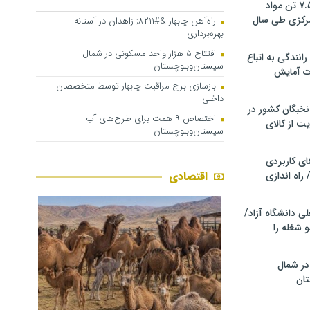
کشف و توقیف ۷.۵ تن مواد
مرکزی طی سال
راه‌آهن چابهار &#۸۲۱۱; زاهدان در آستانه
بهره‌برداری
افتتاح ۵ هزار واحد مسکونی در شمال
انندگی به اتباع
سیستان‌وبلوچستان
ت آمایش
بازسازی برج مراقبت چابهار توسط متخصصان
داخلی
خبگان کشور در
اختصاص ۹ همت برای طرح‌های آب
ت از کالای
سیستان‌وبلوچستان
ی کاربردی
 راه اندازی
اقتصادی
ی دانشگاه آزاد/
 شغله را
در شمال
ان