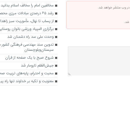
مخالفین امام را مخالف اسلام بدانید
 در وب منتشر خواهد شد.
رشد ۶۵ درصدی مبادلات مرزی محصولات کشاورزی
از پساب تا نهال، مأموریت سبز زاهدا
 شد.
برگزاری المپیاد ورزشی بانوان روستایی
وحدت ملی سد راه دشمنان شد
تدوین سند مهندسی فرهنگی کشور د
سیستان‌وبلوچستان
شروع صبح با یک صفحه از قرآن
جیش‌الظلم تارومار شد
محبت و احترام، پایه‌های تربیت صح
معنویت و تکیه بر خداوند تنها راه پ