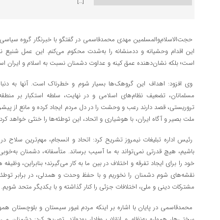
[…]
حجت‌الاسلام‌والمسلمین مهدی محمدقاسمی در گفتگو با خبرنگار گروه سیاسی پا
این اقدام وحشیانه و ددمنشانه را به‌شدت محکوم می‌کنم. این عمل شنیع نه‌ت
است؛ بلکه نشان‌دهنده عمق کینه و عداوت دشمنان نسبت به اسلام و ایران اس
وی افزود: اهداف این گروهک‌ها بسیار شوم و خطرناک است. آنها به دنبا
مسلمانان، تضعیف نظام‌های اسلامی و در نهایت، سلطه استکبار بر منطقه ه
تروریستی، قصد دارند رعب و وحشت را در دل مردم ایجاد کرده و مانع از پیشر
ملت بصیر و آگاه ایران، با هوشیاری و اتحاد، این توطئه‌ها را خنثی خواهد کرد.
رئیس اداره تبلیغات نیمروز تشریح کرد: اتحاد و انسجام، مهم‌ترین سلاح در
باشیم، هیچ قدرتی نمی‌تواند به ما آسیب برساند. متأسفانه، دشمنان به‌خوب
خود را برای ایجاد تفرقه و اختلاف در بین ما به کار می‌گیرند؛ بنابراین، وظ
نقشه‌های شوم دشمنان را نخوریم و با حفظ وحدت و همدلی، در برابر توطئه‌های
مشترکات دینی و ملی، اختلافات جزئی را کنار گذاشته و با یکدیگر متحد شویم.
محمدقاسمی در پایان با اشاره بر اینکه مردم غیور سیستان و بلوچستان همو
سختی‌ها، همواره به‌نظام و انقلاب وفادار بوده‌اند. تصریح کرد: دشمنان می