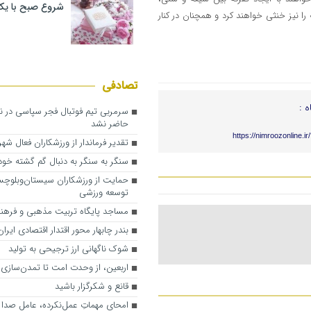
شروع صبح با یک
 را نیز خنثی خواهند کرد و همچنان در کنار
تصادفی
ه :
سرمربی تیم فوتبال فجر سپاسی در
حاضر نشد
https://nimroozonline.i
تقدیر فرماندار از ورزشکاران فعال شه
سنگر به سنگر به دنبال گم گشته خو
حمایت از ورزشکاران سیستان‌وبلوچس
توسعه ورزشی
مساجد پایگاه‌ تربیت مذهبی و فره
بندر چابهار محور اقتدار اقتصادی ایران
شوک ناگهانی ارز ترجیحی به تولید
اربعین، از وحدت امت تا تمدن‌سازی
قانع و شکرگزار باشید
امحای مهماتِ عمل‌نکرده، عامل صدا د