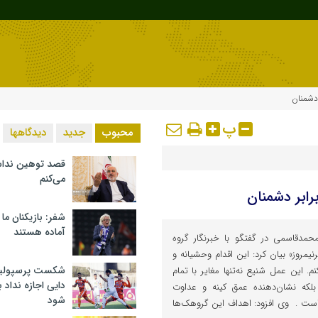
 دشمنان
پ
محبوب
جدید
دیدگاهها
قصد توهین ندا
می‌کنم
رابر دشمنان
شفر: بازیکنان ما
آماده هستند
حمدقاسمی در گفتگو با خبرنگار گروه
یمروز» بیان کرد: این اقدام وحشیانه و
شکست پرسپولیس 
. این عمل شنیع نه‌تنها مغایر با تمام
دایی اجازه نداد ب
لکه نشان‌دهنده عمق کینه و عداوت
شود
است . وی افزود: اهداف این گروهک‌ها