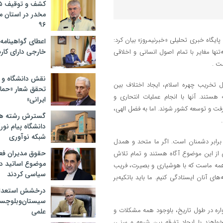
مخدر در استان 
۹۶
یگاه خبری تحلیلی «خبرنیمروز» بیان کرد:
اعطای گواهینامه ر
خارجی دارای کار
نها مغایر با تمام اصول انسانی و اخلاقی
ت .
نقش دانشگاه و ن
ل تخریب چهره اسلام، ایجاد اختلاف بین
تحقق شعار «حمای
ستند. آنها با انجام عملیات انتحاری و
ایرانی»
فت و توسعه کشور شوند. اما به فضل الهی،
گسترش رشته ها
دانشگاه پیام نور/
شبکه نوآوری
 برابر دشمنان است. اگر ما متحد و همدل
حقوق مدیران فعل
ی از این موضوع آگاه هستند و تمام تلاش
موضوع اساتید دو
یفه همه ماست که با هوشیاری و بصیرت، فریب
سیاسی کردند
 آنان ایستادگی کنیم. ما باید باتکیه‌بر
درخشش استعدا
سیستان‌وبلوچستا
اره در طول تاریخ، باوجود همه مشکلات و
علمی
‌خواهند با ایجاد تفرقه بین شیعه و سنی،