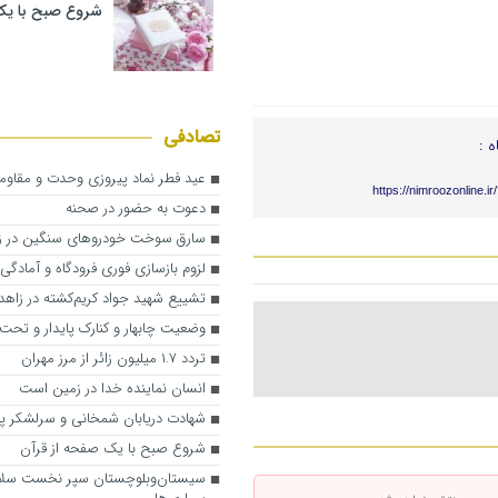
شروع صبح با یک
تصادفی
ه :
عید فطر نماد پیروزی وحدت و مقاو
https://nimroozonline.i
دعوت به حضور در صحنه
سارق سوخت خودروهای سنگین در زا
لزوم بازسازی فوری فرودگاه و آمادگی
تشییع شهید جواد کریم‌کشته در زاهد
وضعیت چابهار و کنارک پایدار و تحت
تردد ۱.۷ میلیون زائر از مرز مهران
انسان نماینده خدا در زمین است
شهادت دریابان شمخانی و سرلشکر پا
شروع صبح با یک صفحه از قرآن
سیستان‌وبلوچستان سپر نخست سلا