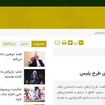
طرح پلیس
پ
محبوب
جدید
دیدگاهها
قصد توهین ندا
می‌کنم
شفر: بازیکنان ما
ای طرح پلیس
آماده هستند
گفت: طرح ارتقای امنیت اجتماعی زهک
شکست پرسپولیس 
رخورد قاطع با جرایم و ناهنجاری‌های
دایی اجازه نداد ب
 درآمده و نتایج قابل‌توجهی به همراه
شود