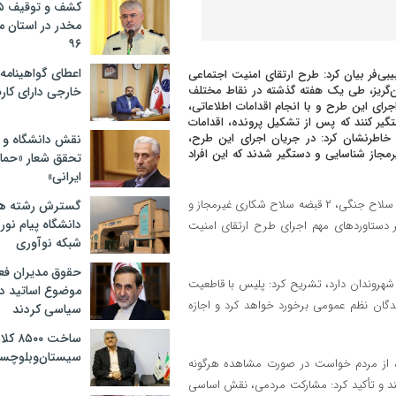
مخدر در استان 
۹۶
اعطای گواهینامه ر
یبی‌فر بیان کرد: طرح ارتقای امنیت اجتماعی
ن‌گریز، طی یک هفته گذشته در نقاط مختلف
خارجی دارای کار
رای این طرح و با انجام اقدامات اطلاعاتی،
مجاز را شناسایی و دستگیر کنند که پس از تشکیل پرونده، اقدامات
اطرنشان کرد: در جریان اجرای این طرح،
نقش دانشگاه و ن
جاز شناسایی و دستگیر شدند که این افراد
تحقق شعار «حمای
ایرانی»
حبیبی‌فر با اشاره به کشفیات انجام‌شده در این طرح تصریح کرد: کشف یک قبضه سلاح جنگی، ۲ قبضه سلاح شکاری غیرمجاز و
گسترش رشته ها
دانشگاه پیام نور/
ه‌ساز از دیگر دستاوردهای مهم اجرای طرح ارتقای امنیت
شبکه نوآوری
حقوق مدیران فعل
شهروندان دارد، تشریح کرد: پلیس با قاطعیت
موضوع اساتید دو
نندگان نظم عمومی برخورد خواهد کرد و اجازه
سیاسی کردند
ساخت 
سیستان‌وبلوچست
، از مردم خواست در صورت مشاهده هرگونه
 از طریق تماس با مرکز فوریت‌های پلیسی ۱۱۰ اطلاع دهند و تأکید کرد: مشارکت مردمی، نقش اساسی