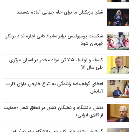
شفر: بازیکنان ما برای جام جهانی آماده هستند
شکست پرسپولیس برابر سایپا/ دایی اجازه نداد برانکو
قهرمان شود
کشف و توقیف ۷.۵ تن مواد مخدر در استان مرکزی
طی سال ۹۶
اعطای گواهینامه رانندگی به اتباع خارجی دارای کارت
آمایش
نقش دانشگاه و نخبگان کشور در تحقق شعار «حمایت
از کالای ایرانی»
گسترش رشته های کاربردی دانشگاه پیام نور/ راه