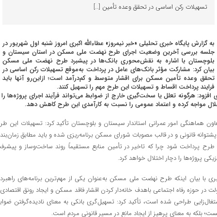
تسهیلات رکن اساسی در تحقق وعده تأمین […]
به گزارش پایگاه خبری تحلیلی «خبر نیمروز» عطاء‌الله اکبری امروز شنبه اول شهریور در
جلسه بررسی آخرین وضعیت اجرای طرح نهضت ملی مسکن در استان سیستان و
بلوچستان با اشاره به نقش‌محوری بانک‌ها در پیشبرد طرح نهضت ملی مسکن
بیان کرد: مشارکت مؤثر بانک‌های عامل در پرداخت به‌موقع تسهیلات رکن اساسی در
تحقق وعده تأمین مسکن برای اقشار متوسط و کم‌درآمد است؛ ازاین‌رو آنها باید
فرایند پرداخت اقساط و تسهیلات این طرح مهم را تسهیل کنند.
 افزود: هرگونه تعلل یا سخت‌گیری خارج از ضوابط می‌تواند فرآیند اجرای پروژه‌ها را ب
لال مواجه کرده و اعتماد عمومی را نسبت به کارآمدی این طرح کاهش دهد.
اون هماهنگی امور عمرانی استاندار سیستان و بلوچستان تأکید کرد: تسهیلات این طر
 پشتوانه قانونی و در قالب مصوبات شورای مسکن برنامه‌ریزی شده و باید مطابق زمان‌بند
 طرح پرداخت شود چرا که تاخیر در تأمین منابع مستقیماً روند ساخت‌وساز و پیشرف
زیکی پروژه‌ها را دچار اختلال خواهد کرد.
بری با بیان اینکه طرح نهضت ملی مسکن به‌عنوان یکی از مهم‌ترین برنامه‌های راهبرد
لت در حوزه رفاه اجتماعی باهدف خانه‌دار کردن اقشار فاقد مسکن و ایجاد رونق اقتصادی 
تغال‌زایی طراحی شده است، تأکید کرد: تسهیل‌گری بانکی به معنای نادیده‌گرفتن ضواب
ست؛ بلکه به معنای پرهیز از ایجاد مانع در مسیر قانونی مردم است.