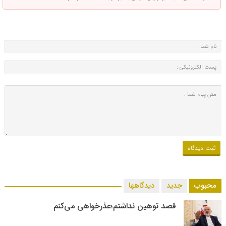
محبوب
جدید
دیدگاهها
قصد توهین نداشتم؛عذرخواهی می‌کنم