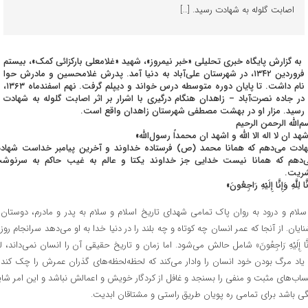
اصابت گلوله به شهادت رسید. […]
به گزارش پایگاه خبری تحلیلی «خبر نیمروز»، شهید «غلامعلی بارکزائی کمک»، بیستم
فروردین ۱۳۴۲، در شهرستان علی‌آباد به دنیا آمد. پدرش غلامحسین و مادرش حوا
نام داشت. تا پایان دوره متوسطه درس خواند و دیپلم گرفت. نهم اسفندماه ۱۳۶۳،
در جاده نصرت‌آباد – زاهدان هنگام درگیری با اشرار بر اثر اصابت گلوله به شهادت
رسید. مزار او در بهشت مصطفی شهرستان زاهدان واقع است.
م‌الله الرحمن الرحیم
شهد ان لا اله الا الله و اشهد ان محمداً رسول‌الله»
ادت می‌دهم که همانا محمد (ص) فرستاده خداوند و آخرین پیامبر خداست شهاد
‌دهم که همانا نیست خدایی جز خداوند یکتا و عالم به غیب حاکم به سرنوش
ریت.
َّا لِلَّهِ وَإِنَّا إِلَیْهِ رَاجِعُونَ»
 سلام و درود به روان پاک تمامی شهدای تاریخ اسلام و سلام به پدر و مادرم، دوستان 
نایان. از آنجا که عمر انسان چه کوتاه و چه بلند را در دنیا خدا به او می‌دهد سرانجام روز
نَّا إِلَیْهِ رَاجِعُونَ» شامل حالش می‌شود. اما زمان و تاریخ حقیقی آن را انسان نمی‌داند، ل
 یاد مرگ بودن خود انسان را وادار می‌کند که لحظه‌لحظه‌های گذران عمرش را چک کند 
اب‌های مثبت و منفی را بسنجد و غافل از کردگار خویش و اعمالش نباشد و این امر شای
گی باشد برای تمامی ره پویان طریق راستی و مشتاقان ابدیت.