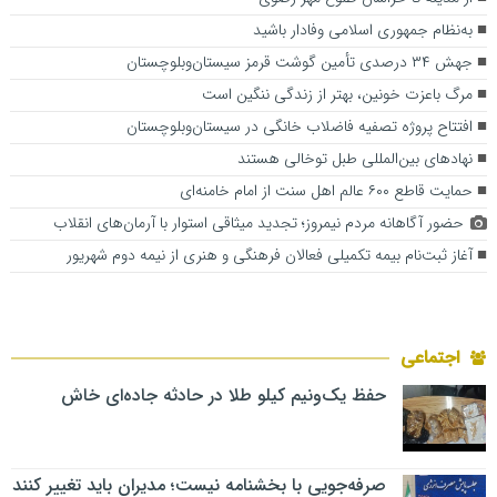
به‌نظام جمهوری اسلامی وفادار باشید
جهش ۳۴ درصدی تأمین گوشت قرمز سیستان‌وبلوچستان
ﻣﺮگ باعزت ﺧﻮﻧﯿﻦ، ﺑﻬﺘﺮ از زﻧﺪﮔﯽ ﻧﻨﮕﯿﻦ اﺳﺖ
افتتاح پروژه تصفیه فاضلاب خانگی در سیستان‌وبلوچستان
نهادهای بین‌المللی طبل توخالی هستند
حمایت قاطع ۶۰۰ عالم اهل سنت از امام خامنه‌ای
حضور آگاهانه مردم نیمروز؛ تجدید میثاقی استوار با آرمان‌های انقلاب
آغاز ثبت‌نام بیمه تکمیلی فعالان فرهنگی و هنری از نیمه دوم شهریور
اجتماعی
حفظ یک‌ونیم کیلو طلا در حادثه جاده‌ای خاش
صرفه‌جویی با بخشنامه نیست؛ مدیران باید تغییر کنند