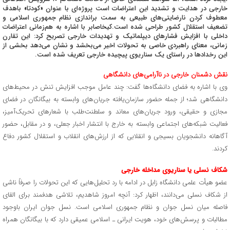
خارجی در هدایت و تشدید این اعتراضات است پروژه‌ای با عنوان «کودتا» باهدف
معطوف کردن نارضایتی‌های طبیعی به سمت براندازی نظام جمهوری اسلامی و
تضعیف استقلال کشور طراحی شده است.کیخاصابر با اشاره به هم‌زمانی اعتراضات
داخلی با افزایش فشارهای دیپلماتیک و تهدیدات خارجی تصریح کرد: این تقارن
زمانی، معنای راهبردی خاصی به تحولات اخیر می‌بخشد و نشان می‌دهد بخشی از
این رخدادها در راستای یک سناریوی پیچیده خارجی تعریف شده است.
نقش دشمنان خارجی در ناآرامی‌های دانشگاهی
وی با اشاره به فضای دانشگاه‌ها گفت: چند عامل موجب افزایش تنش در محیط‌های
دانشگاهی شد؛ از جمله حضور سازمان‌یافته جریان‌های وابسته به بیگانگان در فضای
مجازی و حقیقی، ورود جریان‌های معاند و سلطنت‌طلب با شعارهای تحریک‌آمیز،
فعالیت شبکه‌های اجتماعی وابسته به خارج با انتشار اخبار جعلی، و در مقابل، حضور
آگاهانه دانشجویان بسیجی و انقلابی که از ارزش‌های انقلاب و استقلال کشور دفاع
کردند.
شکاف نسلی یا سناریوی مداخله خارجی
عضو هیأت علمی دانشگاه زابل در ادامه با رد تحلیل‌هایی که این تحولات را صرفاً ناشی
از شکاف نسلی می‌دانند، اظهار کرد: آنچه امروز شاهدیم، تلاشی هدفمند برای القای
فاصله میان نسل جوان و نظام جمهوری اسلامی است. نسل جوان ایران باوجود
مطالبات و پرسش‌های خود، هویت ایرانی ـ اسلامی عمیقی دارد که با بیگانگان همراه