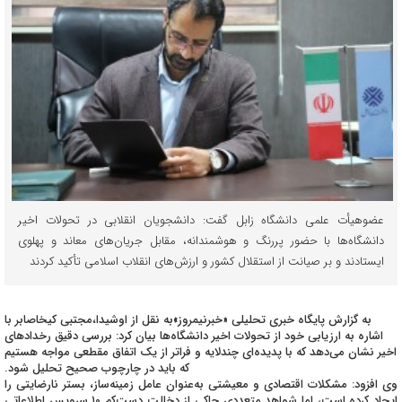
عضوهیأت علمی دانشگاه زابل گفت: دانشجویان انقلابی در تحولات اخیر
دانشگاه‌ها با حضور پررنگ و هوشمندانه، مقابل جریان‌های معاند و پهلوی
ایستادند و بر صیانت از استقلال کشور و ارزش‌های انقلاب اسلامی تأکید کردند
به گزارش پایگاه خبری تحلیلی «خبرنیمروز»به نقل از اوشیدا،مجتبی کیخاصابر با
اشاره به ارزیابی خود از تحولات اخیر دانشگاه‌ها بیان کرد: بررسی دقیق رخدادهای
اخیر نشان می‌دهد که با پدیده‌ای چندلایه و فراتر از یک اتفاق مقطعی مواجه هستیم
که باید در چارچوب صحیح تحلیل شود.
وی افزود: مشکلات اقتصادی و معیشتی به‌عنوان عامل زمینه‌ساز، بستر نارضایتی را
ایجاد کرده است، اما شواهد متعددی حاکی از دخالت دست‌کم ۱۰ سرویس اطلاعاتی