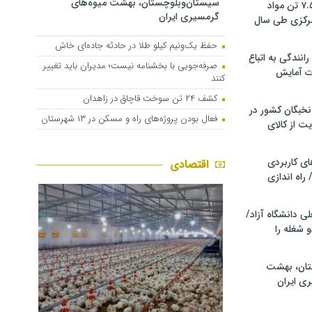
سیستان‌وبلوچستان، بهشت میوه‌های
کشف و توقیف ۷.۵ تن مواد
گرمسیری ایران
مرکزی طی سال
حفظ یک‌ونیم کیلو طلا در حادثه جاده‌ای خاش
انندگی به اتباع
صرفه‌جویی با بخشنامه نیست؛ مدیران باید تغییر
ت آمایش
کنند
کشف ۲۴ تن سوخت قاچاق در زاهدان
خبگان کشور در
فعال بودن پروژه‌های راه و مسکن در ۱۳ شهرستان
ت از کالای
ی کاربردی
اقتصادی
 راه اندازی
ی دانشگاه آزاد/
 شغله را
تان، بهشت
ی ایران