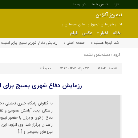
تازه
تماس با ما
درباره ما
نیمروز آنلاین
اخبار شهرستان نیمروز و استان سیستان و
بلوچستان
خانه
اخبار
عکس
فیلم
شما اینجا هستید »
صفحه اصلی »
رزمایش دفاع شهری بسیج برای امنیت 
گروه : دسته‌بندی نشده
شناسه :
5604
۲۳ مرداد ۱۴۰۴ - ۱۳:۲۲
۰
دیدگاه
رزمایش دفاع شهری بسیج برای ا
به گزارش پایگاه خبری تحلیلی «خب
راستای ایجاد آرامش عمومی و ت
زاهدان برگزار شد. وی افزود: ای
نیروهای بسیجی و […]