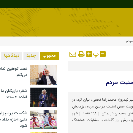
مردم
پ
محبوب
جدید
دیدگاهها
قصد توهین ندا
می‌کنم
منیت مردم
شفر: بازیکنان ما
آماده هستند
ر نیمروز» محمدرضا نخعی، بیان کرد: در
قویت حس امنیت در بین مردم، رزمایش
شکست پرسپولیس 
دفاع از کوی و برزن با حضور نیروهای بسیجی در بیش از ۱۲۸ نقطه از شهر
دایی اجازه نداد ب
ن رزمایش روز گذشته با مشارکت هماهنگ
شود