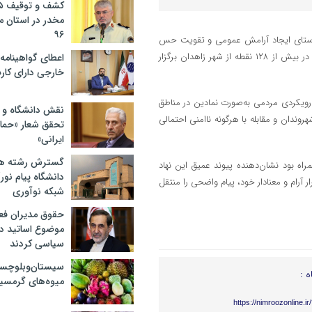
مخدر در استان 
۹۶
 راستای ایجاد آرامش عمومی و تقویت حس
امنیت در بین مردم، رزمایش دفاع از کوی و برزن با حضور نیروهای بسیجی در بیش از ۱۲۸ نقطه از شهر زاهدان برگزار
اعطای گواهینامه ر
خارجی دارای کار
رویکردی مردمی به‌صورت نمادین در مناطق
نقش دانشگاه و ن
روندان و مقابله با هرگونه ناامنی احتمالی
تحقق شعار «حمای
ایرانی»
گسترش رشته ها
اه بود نشان‌دهنده پیوند عمیق این نهاد
دانشگاه پیام نور/
رام و معنادار خود، پیام واضحی را منتقل
شبکه نوآوری
حقوق مدیران فعل
موضوع اساتید دو
سیاسی کردند
سیستان‌وبلوچس
ه :
میوه‌های گرمسیر
https://nimroozonline.i