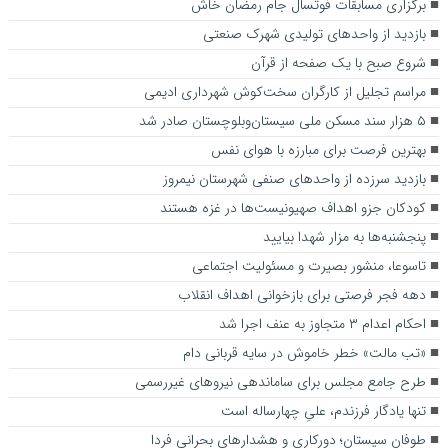
برگزاری مسابقات فوتسال جام رمضان خاش
بازدید از واحدهای تولیدی شهرک صنعتی
شروع صبح با یک صفحه از قرآن
مراسم تجلیل از کارگران سخت‌کوش شهرداری ادیمی
۵ هزار سند مسکن ملی سیستان‌وبلوچستان صادر شد
بهترین فرصت برای مبارزه با هوای نفس
بازدید سرزده از واحد‌های صنفی شهرستان نیمروز
کودکان جزو اهداف صهیونیست‌ها در غزه هستند
پنجشنبه‌ها به مزار شهدا بیایید
تاسوعا، منشور بصیرت و مسئولیت اجتماعی
دهه فجر فرصتی برای بازخوانی اهداف انقلاب
احکام اعدام ۳ متجاوز به عنف اجرا شد
«تب مالت» خطر خاموش در سایه قربانی دام
طرح جامع مجلس برای ساماندهی نیروهای غیررسمی
تنها یادگار فرزندم، علیِ چهارساله است
طوفان سیستان؛ دورکاری و هشدارهای بحرانی فردا