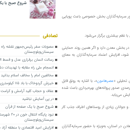
شروع صبح با یک
ور سرمایه‌گذاران بخش خصوصی باعث پویایی
تصادفی
با نظم بیشتری برگزار می‌شود.
مصوبات سفر رئیس‌جمهور نقشه راه 
در بخش معدن دارد و اگر همین روند حمایتی
سیستان‌وبلوچستان
ود، افزایش اعتماد سرمایه‌گذاران به معنای
رسالت انسان برقراری عدل و قسط ا
انسجام ملی راه مقابله با تهدیدات 
مخالفین امام را مخالف اسلام بدانید
 تحلیلی «
عصرهامون
»، با اشاره به رونق قابل
خیزش گردوخاک با باد ۱۱۵ کیلومتری زابل
در حوزه معدن سیستان و بلوچستان بیان کرد: معتقد هستم که رشد ۳۷ درصدی صدور پروانه‌های بهره‌برداری باعث شده
عفاف و حجاب کلید آرامش و کرامت 
یش می‌یابد.
در پی آسایش نباشید
شروع صبح با یک صفحه از قرآن
جوانان زیادی از روستاهای اطراف جذب کار
نبود پایگاه انتقال خون در ۰
سیستان‌و‌بلوچستان
ن در استان، به‌ویژه با حضور سرمایه‌گذاران
افزایش امید اقتصادی با منطقه آزاد