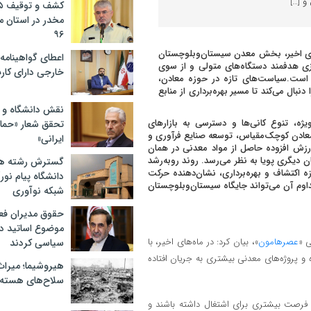
و […]
مخدر در استان 
۹۶
ه‌های اخیر، بخش معدن سیستان‌وبلوچستان
اعطای گواهینامه ر
یزی هدفمند دستگاه‌های متولی و از سوی
خارجی دارای کار
ن است.سیاست‌های تازه در حوزه معادن،
بال می‌کند تا مسیر بهره‌برداری از منابع
نقش دانشگاه و ن
ژه، تنوع کانی‌ها و دسترسی به بازارهای
تحقق شعار «حمای
معادن کوچک‌مقیاس، توسعه صنایع فرآوری و
ایرانی»
ا ارزش افزوده حاصل از مواد معدنی در همان
یگری پویا به نظر می‌رسد. روند روبه‌رشد
گسترش رشته ها
اکتشاف و بهره‌برداری، نشان‌دهنده حرکت
دانشگاه پیام نور/
وم آن می‌تواند جایگاه سیستان‌وبلوچستان
شبکه نوآوری
حقوق مدیران فعل
موضوع اساتید دو
ی «
عصرهامون
»، بیان کرد: در ماه‌های اخیر، با
سیاسی کردند
 پروژه‌های معدنی بیشتری به جریان افتاده
هیروشیما؛ میراث
سلاح‌های هسته‌
 فرصت بیشتری برای اشتغال داشته باشند و