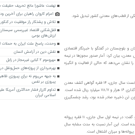
نهضت عاشورا مانع تحریف حقیقت 
اعزام کاروان راهیان برای آخرین ود
 یکی از قطب‌های معدنی کشور تبدیل شود.
تلاش و پشتکار راز موفقیت در کنکور
قفل‌شکنی اقتصاد غیررسمی سیستان‌و
ارزش‌های بومی
وحدت، پاسخ ملت ایران به حملات 
و بلوچستان در گفتگو با خبرنگار اقتصادی
نقش دین در آرامش انسان
 معدن، بیان کرد: آمار صدور مجوزها در نیمه
مهروموم ۲ کبابی غیرمجاز در زابل
ا نشان می‌دهد که حاکی از فعالیت و انگیزه
بهره‌برداری از پروژه‌های حمل‌ونقل 
به جبهه می‌‌روم نه برای پیروزی ظاهر
پیروزی بر نفس
وی از افزایش ۷۵ درصدی صدور گواهی کشف معادن خبر داد و افزود: در ۶ ماه نخست سال جاری، ۱۴ فقره گواهی کشف معدن
تداوم کارزار فشار حداکثری آمریکا عل
با ذخیره‌ای معادل ۹/۹ میلیون تن صادر شده که منجر به اشتغال ۱۴ نفر و سرمایه‌گذاری ۱۶ هزار و ۷۸/۷ میلیارد ریال شده است.
اسلامی ایران
بت به مدت مشابه سال گذشته که ۸ فقره گواهی کشف با ۵/۹ میلیون تن ذخیره صادر شده بود، رشد چشمگیری
رحمتیان در ادامه به رشد ۳۷/۵ درصدی صدور پروانه‌های بهره‌برداری اشاره کرد و گفت: در نیمه اول سال جاری، ۱۱ فقره پروانه
یه‌گذاری ۱۶ هزار و ۶۹/۶ میلیارد ریال صادر شده است. این آمار نسبت به مدت مشابه سال
روانه‌ها و میزان اشتغال است.