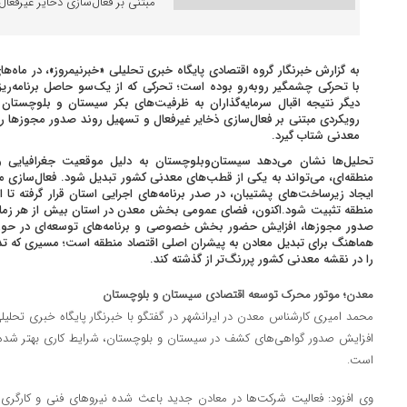
مبتنی بر فعال‌سازی ذخایر غیرفعال 
به گزارش خبرنگار گروه اقتصادی پایگاه خبری تحلیلی «خبرنیمروز»، در ما
با تحرکی چشمگیر روبه‌رو بوده است؛ تحرکی که از یک‌سو حاصل برنامه‌ر
دیگر نتیجه اقبال سرمایه‌گذاران به ظرفیت‌های بکر سیستان و بلوچستا
رویکردی مبتنی بر فعال‌سازی ذخایر غیرفعال و تسهیل روند صدور مجوزها را دن
معدنی شتاب گیرد.
تحلیل‌ها نشان می‌دهد سیستان‌وبلوچستان به دلیل موقعیت جغرافیایی وی
منطقه‌ای، می‌تواند به یکی از قطب‌های معدنی کشور تبدیل شود. فعال‌سازی 
ایجاد زیرساخت‌های پشتیبان، در صدر برنامه‌های اجرایی استان قرار گرفته ت
منطقه تثبیت شود.اکنون، فضای عمومی بخش معدن در استان بیش از هر زمان د
صدور مجوزها، افزایش حضور بخش خصوصی و برنامه‌های توسعه‌ای در حوزه 
هماهنگ برای تبدیل معادن به پیشران اصلی اقتصاد منطقه است؛ مسیری که تدا
را در نقشه معدنی کشور پررنگ‌تر از گذشته کند.
معدن؛ موتور محرک توسعه اقتصادی سیستان و بلوچستان
محمد امیری کارشناس معدن در ایرانشهر در گفتگو با خبرنگار پایگاه خبری تحلیل
افزایش صدور گواهی‌های کشف در سیستان و بلوچستان، شرایط کاری بهتر شده و
است.
وی افزود: فعالیت شرکت‌ها در معادن جدید باعث شده نیروهای فنی و کارگری