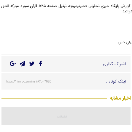
به گزارش پایگاه خبری تحلیلی «خبرنیمروز»، ترتیل صفحه ۵۲۵ قرآن سوره مبارکه الط
وانید.
تهای خبر/
اشتراک گذاری :
لینک کوتاه :
https://nimroozonline.ir/?p=7620
اخبار مشابه