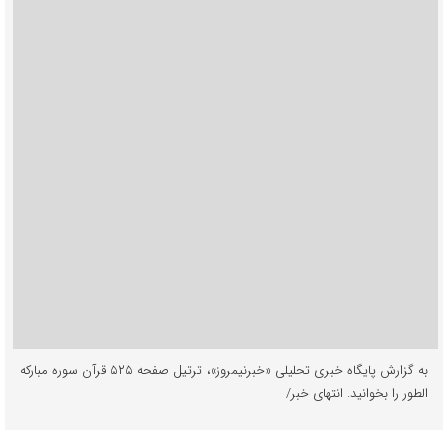
به گزارش پایگاه خبری تحلیلی «خبرنیمروز»، ترتیل صفحه ۵۲۵ قرآن سوره مبارکه
الطور را بخوانید. انتهای خبر/