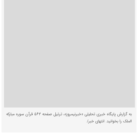
به گزارش پایگاه خبری تحلیلی «خبرنیمروز»، ترتیل صفحه ۵۶۲ قرآن سوره مبارکه
الملک را بخوانید. انتهای خبر/