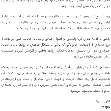
الگوی روشن و قابل‌اعتمادی از وقار، عفاف و تعهد برای فرزندان خود خواهد بود و نقش
کلیدی در تربیت نسل آینده ایفا می‌کند.
وی تصریح کرد: وجود فردی باحجاب در خانواده، موجب ایجاد فضایی امن و سرشار از
آرامش و احترام متقابل می‌شود. حجاب، حریمی مقدس درون خانواده پدید می‌آورد
که مانع ورود نگاه‌های ناپاک و انگیزه‌های ناسالم به این نهاد حیاتی می‌شود.
زارعی در ادامه عنوان کرد: پایبندی به اصول اخلاقی و رعایت حجاب، حتی می‌تواند از
بروز بسیاری از اختلافات خانوادگی که ناشی از مسائل ظاهری یا روابط ناسالم است،
جلوگیری کند. این پایبندی، موجب تحکیم روابط عاطفی و افزایش انس و صمیمیت
میان اعضای خانواده می‌شود.
کارشناس فرهنگی در پایان با تأکید بر اینکه حجاب یک وظیفه شرعی صرف نیست،
بلکه سرمایه‌ای معنوی و اجتماعی برای جامعه اسلامی به شمار می‌رود، گفت: زن
باحجاب، حامل پیام عفاف، کرامت و هویت دینی است. او با حفظ این ارزش‌ها، در
انتقال فرهنگ اسلامی به نسل‌های آینده نقش بسزایی دارد و از بنیان‌گذاران جامعه‌ای
سالم و متعهد محسوب می‌شود.
انتهای خبر/
https