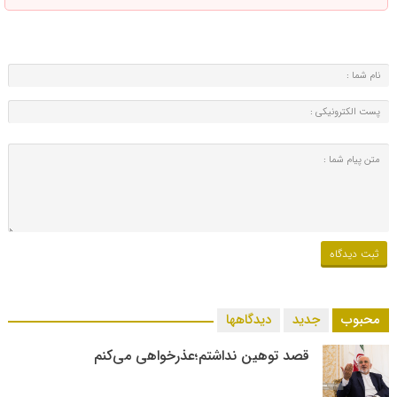
محبوب
جدید
دیدگاهها
قصد توهین نداشتم؛عذرخواهی می‌کنم