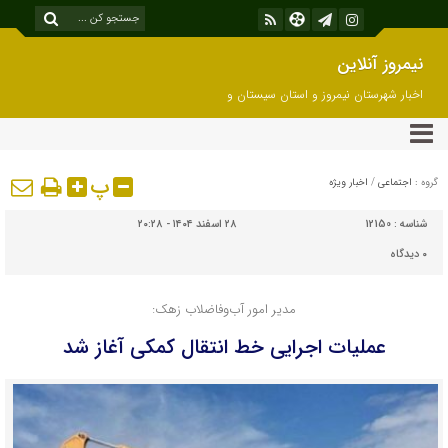
نیمروز آنلاین
اخبار شهرستان نیمروز و استان سیستان و
بلوچستان
پ
گروه :
اجتماعی
/
اخبار ویژه
شناسه :
12150
۲۸ اسفند ۱۴۰۴ - ۲۰:۲۸
۰
دیدگاه
مدیر امور آب‌وفاضلاب زهک:
عملیات اجرایی خط انتقال کمکی آغاز شد