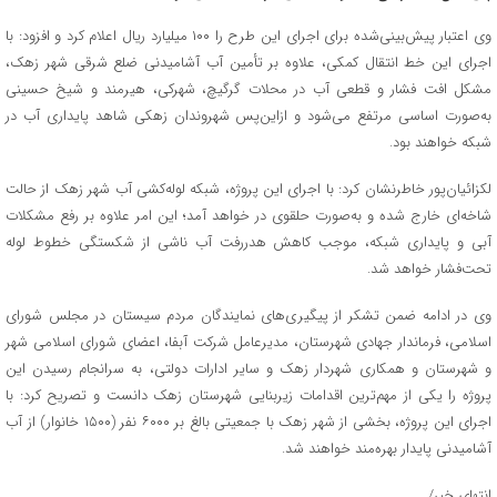
وی اعتبار پیش‌بینی‌شده برای اجرای این طرح را ۱۰۰ میلیارد ریال اعلام کرد و افزود: با
اجرای این خط انتقال کمکی، علاوه بر تأمین آب آشامیدنی ضلع شرقی شهر زهک،
مشکل افت فشار و قطعی آب در محلات گرگیچ، شهرکی، هیرمند و شیخ حسینی
به‌صورت اساسی مرتفع می‌شود و ازاین‌پس شهروندان زهکی شاهد پایداری آب در
شبکه خواهند بود.
لکزائیان‌پور خاطرنشان کرد: با اجرای این پروژه، شبکه لوله‌کشی آب شهر زهک از حالت
شاخه‌ای خارج شده و به‌صورت حلقوی در خواهد آمد؛ این امر علاوه بر رفع مشکلات
آبی و پایداری شبکه، موجب کاهش هدررفت آب ناشی از شکستگی خطوط لوله
تحت‌فشار خواهد شد.
وی در ادامه ضمن تشکر از پیگیری‌های نمایندگان مردم سیستان در مجلس شورای
اسلامی، فرماندار جهادی شهرستان، مدیرعامل شرکت آبفا، اعضای شورای اسلامی شهر
و شهرستان و همکاری شهردار زهک و سایر ادارات دولتی، به سرانجام رسیدن این
پروژه را یکی از مهم‌ترین اقدامات زیربنایی شهرستان زهک دانست و تصریح کرد: با
اجرای این پروژه، بخشی از شهر زهک با جمعیتی بالغ بر ۶۰۰۰ نفر (۱۵۰۰ خانوار) از آب
آشامیدنی پایدار بهره‌مند خواهند شد.
انتهای خبر/