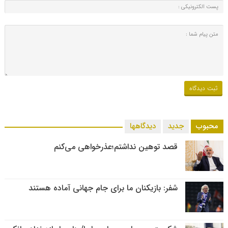
محبوب
جدید
دیدگاهها
قصد توهین نداشتم؛عذرخواهی می‌کنم
شفر: بازیکنان ما برای جام جهانی آماده هستند