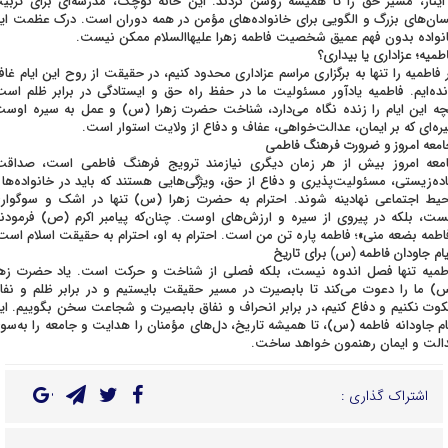
ایثار، مسیر حق را تا همیشه روشن کردند. این خانه کوچک، مدرسه‌ای برای تربی
سان‌های بزرگ و الگویی برای خانواده‌های مؤمن در همه دوران است. درک عظمت ای
نواده بدون فهم عمیق شخصیت فاطمه زهرا علیهاالسلام ممکن نیست.
طمیه؛ عزاداری یا بیداری؟
ر فاطمیه را تنها به برگزاری مراسم عزاداری محدود کنیم، در حقیقت از روح این ایام غاف
نده‌ایم. فاطمیه یادآور مسئولیت ما در حفظ راه حق و ایستادگی در برابر ظلم است
چه این ایام را زنده نگاه می‌دارد، شناخت حضرت زهرا (س) و عمل به سیره اوست
ره‌ای که بر ایمان، عدالت‌خواهی، عفاف و دفاع از ولایت استوار است.
معه امروز و ضرورت فرهنگ فاطمی
معه امروز بیش از هر زمان دیگری نیازمند ترویج فرهنگ فاطمی است، صداقت
ده‌زیستی، مسئولیت‌پذیری و دفاع از حق، ویژگی‌هایی هستند که باید در خانواده‌ها 
یط اجتماعی نهادینه شوند. احترام به حضرت زهرا (س) تنها در اشک و سوگوار
ست، بلکه در پیروی از سیره و ارزش‌های اوست. چنان‌که پیامبر اکرم (ص) فرمودند
اطمه بضعه منی»؛ فاطمه پاره تن من است. احترام به او، احترام به حقیقت اسلام است
ام جاودان فاطمه (س) برای تاریخ
طمیه تنها فصل اندوه نیست، بلکه فصلی از شناخت و حرکت است. یاد حضرت زهر
) ما را دعوت می‌کند تا بابصیرت در مسیر حقیقت بایستیم و در برابر ظلم و نفا
وت نکنیم و دفاع کنیم، در برابر انحراف و نفاق بابصیرت و شجاعت سخن بگوییم. ای
ام جاودانه فاطمه (س)، تا همیشه تاریخ، دل‌های مؤمنان را هدایت و جامعه را به‌سو
الت و ایمان رهنمون خواهد ساخت.
اشتراک گذاری :