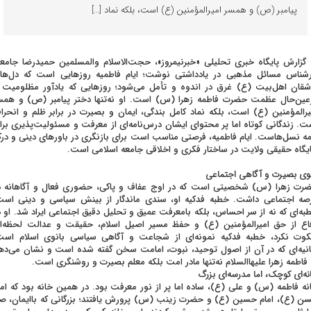
پیامبر (ص) و همسر امیرالمؤمنین (ع) است، بلکه نماد […]
 گزارش پایگاه خبری تحلیلی «خبرنیمروز»، حجت‌الاسلام والمسلمین حمیدرضا جامع
رشناس مسائل مذهبی در یادداشتی نوشت؛ ایام فاطمیه روزهایی است که دل‌ها
شقان اهل‌بیت (ع) غرق در اندوه و تأمل می‌شود؛ روزهایی که یادآور مظلومیت 
عین‌حال عظمت حضرت فاطمه زهرا (س) است. او نه‌تنها دختر پیامبر (ص) و همس
یرالمؤمنین (ع) است، بلکه نماد کامل بندگی، ایمان و بصیرت در برابر ظلم و انحرا
ت. زندگانی کوتاه اما پر محتوای ایشان درس‌نامه‌ای از معرفت و مسئولیت‌پذیری برا
ه نسل‌هاست. ایام فاطمیه، فرصتی مناسب است برای بازنگری در باورهای دینی و در
یگاه حقیقی ولایت در ساختار فکری و اخلاقی جامعه اسلامی است.
نوی بصیرت و آگاهی اجتماعی
رت زهرا (س) شخصیتی است که در اوج عفاف و پاکی، حضوری فعال و آگاهانه د
صه اجتماعی داشت. خطبه فدکیه او، سندی ماندگار از بینش سیاسی و دینی است
به‌ای که نه از سر احساس، بلکه بامعرفت عمیق و تحلیل دقیق اجتماعی ایراد شد. او د
اع از حق امیرالمؤمنین (ع) و حفظ مسیر اصیل اسلام، حقیقت و عدالت لحظه‌ا
وت نکرد، خطبه فدکیه نمونه‌ای از شجاعت و آگاهی سیاسی بانوی اسلام است
انیه‌ای که در آن از اصول توحید، نبوت، امامت سخن گفته شده است و نشان می‌ده
 فاطمه زهرا علیهاالسلام نه‌تنها مادر امت بلکه معلم بصیرت و روشنگری است.
نه‌ای کوچک، اما مدرسه‌ای بزرگ
نه فاطمه (س) و علی (ع)، ساده اما پر از نور معرفت بود. در همین خانه بود که اما
ن (ع)، امام حسین (ع) و حضرت زینب (س) پرورش یافتند؛ بزرگانی که باایمان، صب