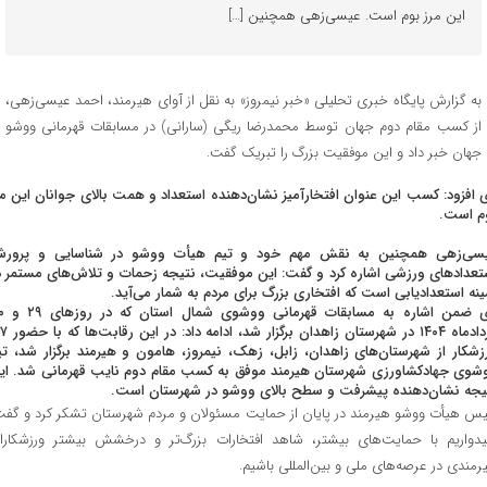
این مرز بوم است. عیسی‌زهی همچنین […]
به گزارش پایگاه خبری تحلیلی «خبر نیمروز» به نقل از آوای هیرمند، احمد عیسی‌زهی،
از کسب مقام دوم جهان توسط محمدرضا ریگی (سارانی) در مسابقات قهرمانی ووشو
جهان خبر داد و این موفقیت بزرگ را تبریک گفت.
 افزود: کسب این عنوان افتخارآمیز نشان‌دهنده استعداد و همت بالای جوانان این مر
م است.
سی‌زهی همچنین به نقش مهم خود و تیم هیأت ووشو در شناسایی و پرور
تعدادهای ورزشی اشاره کرد و گفت: این موفقیت، نتیجه زحمات و تلاش‌های مستمر د
ینه استعدادیابی است که افتخاری بزرگ برای مردم به شمار می‌آید.
وی ضمن اشاره به مساب
مردادماه ۱۴۰۴ در شهرستان زاهدان برگ
زشکار از شهرستان‌های زاهدان، زابل، زهک، نیمروز، هامون و هیرمند برگزار شد، تی
شوی جهادکشاورزی شهرستان هیرمند موفق به کسب مقام دوم نایب قهرمانی شد. ای
یجه نشان‌دهنده پیشرفت و سطح بالای ووشو در شهرستان است.
یس هیأت ووشو هیرمند در پایان از حمایت مسئولان و مردم شهرستان تشکر کرد و گفت
یدواریم با حمایت‌های بیشتر، شاهد افتخارات بزرگ‌تر و درخشش بیشتر ورزشکارا
رمندی در عرصه‌های ملی و بین‌المللی باشیم.