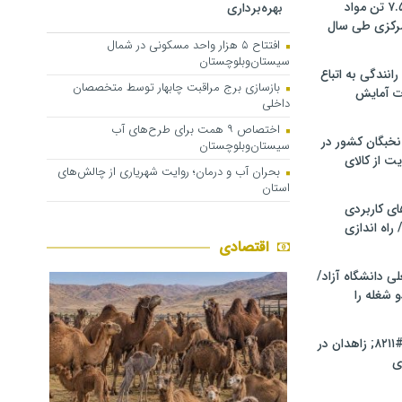
کشف و توقیف ۷.۵ تن مواد
بهره‌برداری
مرکزی طی سال
افتتاح ۵ هزار واحد مسکونی در شمال
سیستان‌وبلوچستان
انندگی به اتباع
بازسازی برج مراقبت چابهار توسط متخصصان
ت آمایش
داخلی
اختصاص ۹ همت برای طرح‌های آب
خبگان کشور در
سیستان‌وبلوچستان
ت از کالای
بحران آب و درمان؛ روایت شهریاری از چالش‌های
استان
ی کاربردی
 راه اندازی
اقتصادی
ی دانشگاه آزاد/
 شغله را
راه‌آهن چابهار &#۸۲۱۱; زاهدان در
ی