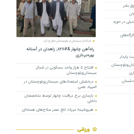
وق بشر
ان
یلی در حوزه
 کارگاه‌های
استاندار سیستان و بلوچستان مطرح کرد:
راه‌آهن چابهار &#۸۲۱۱; زاهدان در آستانه
بهره‌برداری
ت پایدار
افتتاح ۵ هزار واحد مسکونی در شمال
اری
سیستان‌وبلوچستان
 دشمنان
درخشش استعدادهای سیستان‌وبلوچستان در
المپیاد علمی
بازسازی برج مراقبت چابهار توسط متخصصان
داخلی
هیروشیما؛ میراث تلخ عصر سلاح‌های هسته‌ای
ورزشی