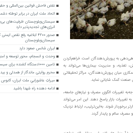
نقض فاحش قوانین بین‌المللی و حق
اتحاد ملت ایران در برابر توطئه دشمن
سیستان‌وبلوچستان ظرفیت‌های بی‌بد
انرژی‌های تجدیدپذیر دارد
صدور ۴۲۰۰ ابلاغیه رفع نقص ایمنی
سیستان‌وبلوچستان
ایران شانس صعود دارد
وحدت و انسجام، محور توسعه و امنی
هی‌دهی به پرورش‌دهندگان است. فراهم‌کردن
تامین ۱۰۰۰دستگاه کشنده برای سیستان‌وبلوچستان
تغذیه، و مدیریت بیماری‌ها می‌تواند به
محرم روایتی ماندگار از همدلی و بید
مکاری میان پرورش‌دهندگان، مراکز تحقیقاتی
ین صنعت کمک شایانی نماید.
میراثِ عاشوراییِ ملت ایران، کابوسِ
ادامه دهنده راه شهدا باشید
وجه‌به تغییرات الگوی مصرف و نیازهای جامعه،
ه تغییرات بازار پاسخ دهند. این امر می‌تواند
ر برخوردار شوند. به‌این‌ترتیب، ارتباط نزدیک
و مصرف سالم و پایدار گردد.