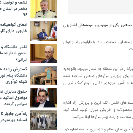
مخدر در استان 
۹۶
اعطای گواهینامه ر
غ صنعتی یکی از مهم‌ترین عرصه‌های کشاورزی
خارجی دارای کار
توسعه این صنعت باشد. با دارابودن آب‌وهوای
نقش دانشگاه و ن
ت.
تحقق شعار «حمای
ایرانی»
ار در این منطقه به شمار می‌رود. باتوجه‌به
گسترش رشته ها
دانشگاه پیام نور/
سب برای پرورش مرغ‌های صنعتی شناخته شده
شبکه نوآوری
قه و تأمین نیازهای غذایی مردم کمک شایانی
حقوق مدیران فعل
موضوع اساتید دو
تم‌های قفس، کف کربن و پرورش آزاد اشاره
سیاسی کردند
یت محصولات و افزایش میزان تولید کمک کرد.
امت و رشد بهتر مرغ‌ها ایفا می‌کنند.
آستانه بهره‌بردار
مین غذای سالم و تازه برای جامعه اشاره کرد.