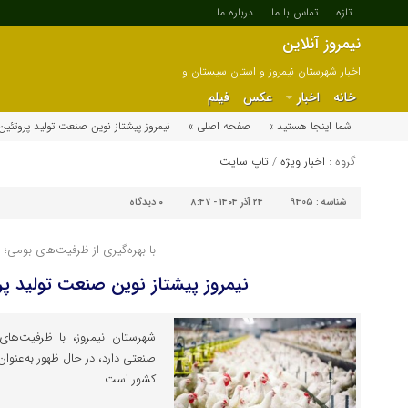
تازه
تماس با ما
درباره ما
نیمروز آنلاین
اخبار شهرستان نیمروز و استان سیستان و
بلوچستان
خانه
اخبار
عکس
فیلم
شما اینجا هستید »
صفحه اصلی »
نیمروز پیشتاز نوین صنعت تولید پروتئین
گروه :
اخبار ویژه
/
تاپ سایت
شناسه :
9405
۲۴ آذر ۱۴۰۴ - ۸:۴۷
۰
دیدگاه
با بهره‌گیری از ظرفیت‌های بومی؛
نیمروز پیشتاز نوین صنعت تولید پ
شهرستان نیمروز، با ظرفیت‌ها
صنعتی دارد، در حال ظهور به‌عنوا
کشور است.