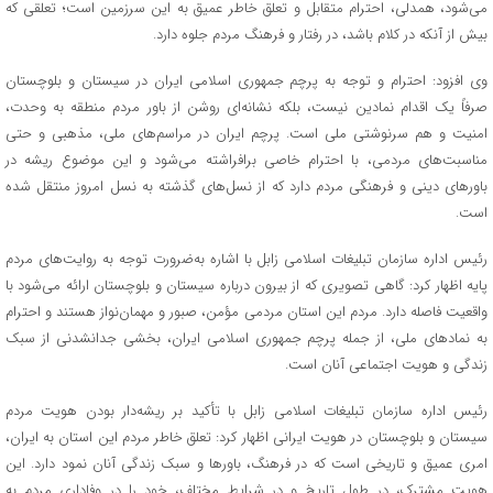
می‌شود، همدلی، احترام متقابل و تعلق خاطر عمیق به این سرزمین است؛ تعلقی که
بیش از آنکه در کلام باشد، در رفتار و فرهنگ مردم جلوه دارد.
وی افزود: احترام و توجه به پرچم جمهوری اسلامی ایران در سیستان و بلوچستان
صرفاً یک اقدام نمادین نیست، بلکه نشانه‌ای روشن از باور مردم منطقه به وحدت،
امنیت و هم سرنوشتی ملی است. پرچم ایران در مراسم‌های ملی، مذهبی و حتی
مناسبت‌های مردمی، با احترام خاصی برافراشته می‌شود و این موضوع ریشه در
باورهای دینی و فرهنگی مردم دارد که از نسل‌های گذشته به نسل امروز منتقل شده
است.
رئیس اداره سازمان تبلیغات اسلامی زابل با اشاره به‌ضرورت توجه به روایت‌های مردم
پایه اظهار کرد: گاهی تصویری که از بیرون درباره سیستان و بلوچستان ارائه می‌شود با
واقعیت فاصله دارد. مردم این استان مردمی مؤمن، صبور و مهمان‌نواز هستند و احترام
به نمادهای ملی، از جمله پرچم جمهوری اسلامی ایران، بخشی جدانشدنی از سبک
زندگی و هویت اجتماعی آنان است.
رئیس اداره سازمان تبلیغات اسلامی زابل با تأکید بر ریشه‌دار بودن هویت مردم
سیستان و بلوچستان در هویت ایرانی اظهار کرد: تعلق خاطر مردم این استان به ایران،
امری عمیق و تاریخی است که در فرهنگ، باورها و سبک زندگی آنان نمود دارد. این
هویت مشترک، در طول تاریخ و در شرایط مختلف، خود را در وفاداری مردم به