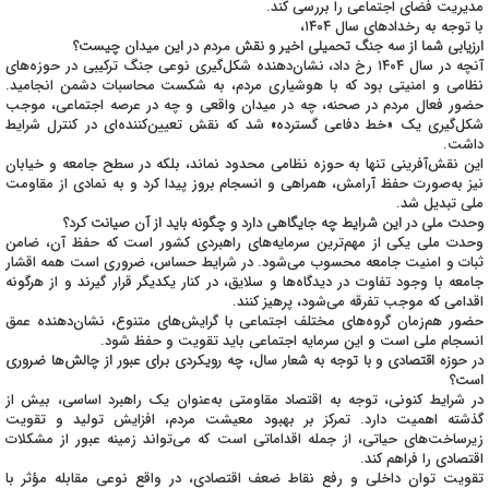
مدیریت فضای اجتماعی را بررسی کند.
با توجه به رخدادهای سال ۱۴۰۴،
ارزیابی شما از سه جنگ تحمیلی اخیر و نقش مردم در این میدان چیست؟
آنچه در سال ۱۴۰۴ رخ داد، نشان‌دهنده شکل‌گیری نوعی جنگ ترکیبی در حوزه‌های
نظامی و امنیتی بود که با هوشیاری مردم، به شکست محاسبات دشمن انجامید.
حضور فعال مردم در صحنه، چه در میدان واقعی و چه در عرصه اجتماعی، موجب
شکل‌گیری یک «خط دفاعی گسترده» شد که نقش تعیین‌کننده‌ای در کنترل شرایط
داشت.
این نقش‌آفرینی تنها به حوزه نظامی محدود نماند، بلکه در سطح جامعه و خیابان
نیز به‌صورت حفظ آرامش، همراهی و انسجام بروز پیدا کرد و به نمادی از مقاومت
ملی تبدیل شد.
وحدت ملی در این شرایط چه جایگاهی دارد و چگونه باید از آن صیانت کرد؟
وحدت ملی یکی از مهم‌ترین سرمایه‌های راهبردی کشور است که حفظ آن، ضامن
ثبات و امنیت جامعه محسوب می‌شود. در شرایط حساس، ضروری است همه اقشار
جامعه با وجود تفاوت در دیدگاه‌ها و سلایق، در کنار یکدیگر قرار گیرند و از هرگونه
اقدامی که موجب تفرقه می‌شود، پرهیز کنند.
حضور هم‌زمان گروه‌های مختلف اجتماعی با گرایش‌های متنوع، نشان‌دهنده عمق
انسجام ملی است و این سرمایه اجتماعی باید تقویت و حفظ شود.
در حوزه اقتصادی و با توجه به شعار سال، چه رویکردی برای عبور از چالش‌ها ضروری
است؟
در شرایط کنونی، توجه به اقتصاد مقاومتی به‌عنوان یک راهبرد اساسی، بیش از
گذشته اهمیت دارد. تمرکز بر بهبود معیشت مردم، افزایش تولید و تقویت
زیرساخت‌های حیاتی، از جمله اقداماتی است که می‌تواند زمینه عبور از مشکلات
اقتصادی را فراهم کند.
تقویت توان داخلی و رفع نقاط ضعف اقتصادی، در واقع نوعی مقابله مؤثر با