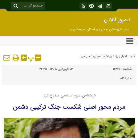
نیمروز آنلاین
اخبار شهرستان نیمروز و استان سیستان و
بلوچستان
پ
گروه :
اخبار ویژه
/
پیشنهاد سردبیر
/
سیاسی
شناسه :
12320
۰۳ فروردین ۱۴۰۵ - ۲۲:۲۵
۰
دیدگاه
کارشناس علوم سیاسی مطرح کرد:
مردم محور اصلی شکست جنگ ترکیبی دشمن