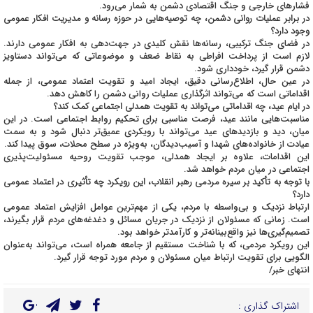
فشارهای خارجی و جنگ اقتصادی دشمن به شمار می‌رود.
در برابر عملیات روانی دشمن، چه توصیه‌هایی در حوزه رسانه و مدیریت افکار عمومی
وجود دارد؟
در فضای جنگ ترکیبی، رسانه‌ها نقش کلیدی در جهت‌دهی به افکار عمومی دارند.
لازم است از پرداخت افراطی به نقاط ضعف و موضوعاتی که می‌تواند دستاویز
دشمن قرار گیرد، خودداری شود.
در عین حال، اطلاع‌رسانی دقیق، ایجاد امید و تقویت اعتماد عمومی، از جمله
اقداماتی است که می‌تواند اثرگذاری عملیات روانی دشمن را کاهش دهد.
در ایام عید، چه اقداماتی می‌تواند به تقویت همدلی اجتماعی کمک کند؟
مناسبت‌هایی مانند عید، فرصت مناسبی برای تحکیم روابط اجتماعی است. در این
میان، دید و بازدیدهای عید می‌تواند با رویکردی عمیق‌تر دنبال شود و به سمت
عیادت از خانواده‌های شهدا و آسیب‌دیدگان، به‌ویژه در سطح محلات، سوق پیدا کند.
این اقدامات، علاوه بر ایجاد همدلی، موجب تقویت روحیه مسئولیت‌پذیری
اجتماعی در میان مردم خواهد شد.
با توجه به تأکید بر سیره مردمی رهبر انقلاب، این رویکرد چه تأثیری در اعتماد عمومی
دارد؟
ارتباط نزدیک و بی‌واسطه با مردم، یکی از مهم‌ترین عوامل افزایش اعتماد عمومی
است. زمانی که مسئولان از نزدیک در جریان مسائل و دغدغه‌های مردم قرار بگیرند،
تصمیم‌گیری‌ها نیز واقع‌بینانه‌تر و کارآمدتر خواهد بود.
این رویکرد مردمی، که با شناخت مستقیم از جامعه همراه است، می‌تواند به‌عنوان
الگویی برای تقویت ارتباط میان مسئولان و مردم مورد توجه قرار گیرد.
انتهای خبر/
اشتراک گذاری :