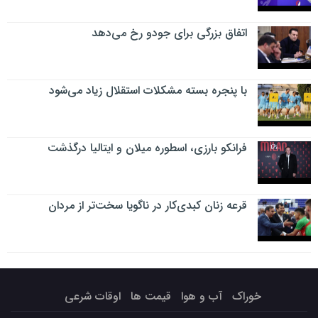
اتفاق بزرگی برای جودو رخ می‌دهد
با پنجره بسته مشکلات استقلال زیاد می‌شود
فرانکو بارزی، اسطوره میلان و ایتالیا درگذشت
قرعه زنان کبدی‌کار در ناگویا سخت‌تر از مردان
خوراک
آب و هوا
قیمت ها
اوقات شرعی