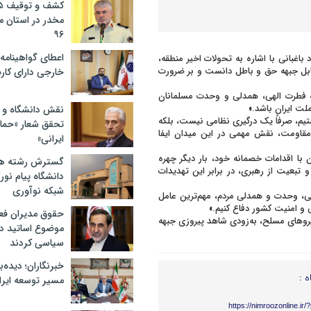
مخدر در استان 
۹۶
اعطای گواهینامه ر
باغبانی با اشاره به تحولات اخیر منطقه،
بل جبهه حق و باطل دانست و بر ضرورت
خارجی دارای کار
به فطرت الهی، همدلی و وحدت مسلمانان
لت ایران باشد.»
نقش دانشگاه و ن
تیم، صرفاً یک درگیری نظامی نیست، بلکه
تحقق شعار «حمای
 مقاومت، نقش مهمی در این میدان ایفا
ایرانی»
با اقدامات خصمانه خود، بار دیگر چهره
گسترش رشته ها
 تبعیت از رهبری، در برابر این تهدیدات
دانشگاه پیام نور/
شبکه نوآوری
طی، وحدت و همدلی مردم، مهم‌ترین عامل
ی و امنیت کشور دفاع کنیم.»
حقوق مدیران فعل
نیروهای مسلح، به‌زودی شاهد پیروزی جبهه
موضوع اساتید دو
سیاسی کردند
خبرنگاران؛ دیده‌با
ه :
مسیر توسعه ایرا
https://nimroozonline.ir