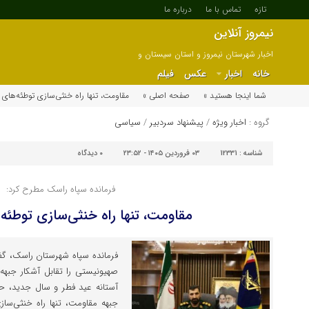
تازه
تماس با ما
درباره ما
نیمروز آنلاین
اخبار شهرستان نیمروز و استان سیستان و
بلوچستان
خانه
اخبار
عکس
فیلم
شما اینجا هستید »
صفحه اصلی »
مقاومت، تنها راه خنثی‌سازی توطئه‌های
گروه :
اخبار ویژه
/
پیشنهاد سردبیر
/
سیاسی
شناسه :
12331
۰۳ فروردین ۱۴۰۵ - ۲۳:۵۲
۰
دیدگاه
فرمانده سپاه راسک مطرح کرد:
مقاومت، تنها راه خنثی‌سازی توطئه
فرمانده سپاه شهرستان راسک، گفت
صهیونیستی را تقابل آشکار جبهه
آستانه عید فطر و سال جدید، ح
جبهه مقاومت، تنها راه خنثی‌ساز