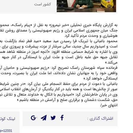
کشور است
به گزارش پایگاه خبری تحلیلی «خبر نیمروز» به نقل از «پیام راسک»، محمود 
جنگ میان جمهوری اسلامی ایران و رژیم صهیونیستی را مصداق روشن تقا
هوشیاری و وحدت مردم تأکید کرد.
محمود باغبانی با تبریک فرا رسیدن عید سعید «عید فطر نماد بازگشت 
است و امیدواریم سال جدید، سالی سرشار از عزت، پیشرفت و پیروزی برای م
وی با اشاره به شرایط حساس منطقه افزود: «آنچه امروز در منطقه شاهد هس
تقابل جبهه حق علیه باطل است و ملت ایران با ایستادگی در کنار جبهه
می‌کند.»
فرمانده سپاه شهرستان راسک تصریح کرد: «رژیم صهیونیستی و حامیان آن 
واقعی خود را به جهانیان نشان داده‌اند، اما ملت ایران با بصیرت، وحدت و
ایستادگی خواهد کرد.»
باغبانی با دعوت از مردم برای حفظ انسجام ملی بیان کرد: «در چنین شرای
عبور از چالش‌ها است و همه باید در کنار یکدیگر، از آرمان‌های انقلاب اسلام
وی در پایان خاطرنشان کرد: «امیدواریم با اتکال به خداوند متعال و تلاش 
حق، شکست دشمنان و برقراری صلح و آرامش در منطقه باشیم.»
انتهای خبر/
اشتراک گذاری :
لینک کوتا
/?p=12331