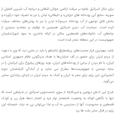
برای مثال اسرائیل علاوه بر سرقت اراضی جولان اشغالی و دریاچه آب شیرین الجلیل از
سوریه، منابع آبی رودخانه های «وزانی» و «لیطانی» لبنان را نیز به تصرف خود درآورده و
بخش قابل توجهی از آب رودخانه «یرموک» اردن را نیز به روش‌های مختلف سرقت
کرده است. سیاست آب دزدی اسرائیل همچنین به توقیف و مصادره بسیاری از
چاه‌های آب خانواده‌های فلسطینی ساکن در کرانه باختری به سود شهرک‌نشینان
صهیونیست در این منطقه منجر شده است.
شاید مهم‌ترین فراز صحبت‌های پرطمطراق نتانیاهو را باید در جایی دید که وی با دعوت
از مردم ایران برای حضور در کف خیابان‌ها با هدف سرنگونی نظام جمهوری اسلامی
ایران، با نام بردن از برخی از رودخانه‌های ایران، نوید روزهای پرفروغ برای ایرانیان را در
سایه دوستی با صهیونیست‌ها مطرح می نماید و از آمادگی کارشناسان حوزه
آبخیزداری این رژیم برای سفر به ایران و کمک به مردم ایران در فردای براندازی سخن
می‌گوید.
طرح این ادعای دروغین و فریبکارانه از سوی نخست‌وزیر اسرائیل در شرایطی است که
تنها با نگاهی کوتاه به وضعیت فاجعه‌بار نوار غزه و کشتار ده‌ها هزار زن و کودک
فلسطین و محرومیت آنها از دسترسی به آب و غذا می‌توان پی به نیات خصمانه این
رژیم در قبال سایر ملت ها برد.