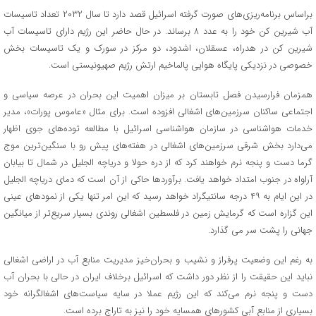
براساس برنامه‌ریزی‌های صورت گرفته اسرائیل قصد دارد تا سال ۲۰۳۲ تعداد تاسیسات
آب شیرین کن خود را به عدد ۸ برساند. در حال حاضر این رژیم دارای تاسیسات آب
شیرین کن در هدراه، عسقلان، اشدود، دو مرکز در سورک و یک تاسیسات بخش
خصوصی در نزدیکی پایگاه هوایی پالماخیم ارتش رژیم صهیونیستی است.
همزمان فرارسیدن فصل تابستان بر میزان اهمیت این بحران در عرصه سیاسی و
اجتماعی ساکنان سرزمین‌های اشغالی افزوده است. برای مثال «عاموس پورات»، مدیر
خدمات هواشناسی در سازمان هواشناسی اسرائیل با مطالعه توده‌های جوی اظهار
می‌دارد بخش شرقی سرزمین‌های اشغالی در هفته‌های پیش رو با سنگین‌ترین موج
گرما دست و پنجه نرم خواهند کرد که از دره حولا و دریاچه الجلیل در شمال تا بیابان
آراواه در جنوب امتداد خواهد یافت. برآوردها حاکی از آن است که دمای دریاچه الجلیل
در این ایام به ۴۹ درجه سانتیگراد خواهد رسید که این امر تنها یکی از نمودهای عینی
این گزاره است که گرمایش زمین در فلسطین اشغالی روندی بسیار سریع‌تر از میانگین
جهانی را پشت سر می گذارد.
به رغم این وضعیت پرفراز و نشیب و بحران‌خیز مدیریت منابع آب در اراضی اشغالی
نباید این حقیقت را از نظر دور داشت که اسرائیل برخلاف ایران در حالی با بحران آب
دست و پنجه نرم می‌کند که این رژیم عملا در سایه سیاست‌های اشغالگرانه خود
بسیاری از منابع آبی کشورهای همسایه خود را نیز به تاراج برده است.