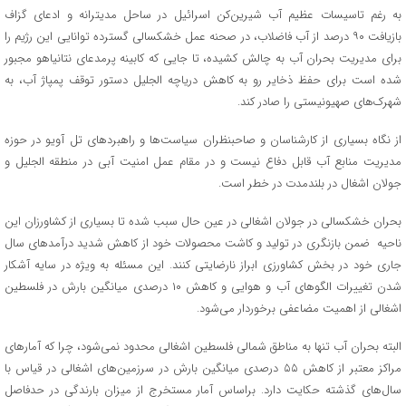
به رغم تاسیسات عظیم آب شیرین‌کن اسرائیل در ساحل مدیترانه و ادعای گزاف
بازیافت ۹۰ درصد از آب فاضلاب، در صحنه عمل خشکسالی گسترده توانایی این رژیم را
برای مدیریت بحران آب به چالش کشیده، تا جایی که کابینه پرمدعای نتانیاهو مجبور
شده است برای حفظ ذخایر رو به کاهش دریاچه الجلیل دستور توقف پمپاژ آب، به
شهرک‌های صهیونیستی را صادر کند.
از نگاه بسیاری از کارشناسان و صاحبنظران سیاست‌ها و راهبردهای تل آویو در حوزه
مدیریت منابع آب قابل دفاع نیست و در مقام عمل امنیت آبی در منطقه الجلیل و
جولان اشغال در بلندمدت در خطر است.
بحران خشکسالی در جولان اشغالی در عین حال سبب شده تا بسیاری از کشاورزان این
ناحیه ضمن بازنگری در تولید و کاشت محصولات خود از کاهش شدید درآمدهای سال
جاری خود در بخش کشاورزی ابراز نارضایتی کنند. این مسئله به ویژه در سایه آشکار
شدن تغییرات الگوهای آب و هوایی و کاهش ۱۰ درصدی میانگین بارش در فلسطین
اشغالی از اهمیت مضاعفی برخوردار می‌شود.
البته بحران آب تنها به مناطق شمالی فلسطین اشغالی محدود نمی‌شود، چرا که آمارهای
مراکز معتبر از کاهش ۵۵ درصدی میانگین بارش در سرزمین‌های اشغالی در قیاس با
سال‌های گذشته حکایت دارد. براساس آمار مستخرج از میزان بارندگی در حدفاصل