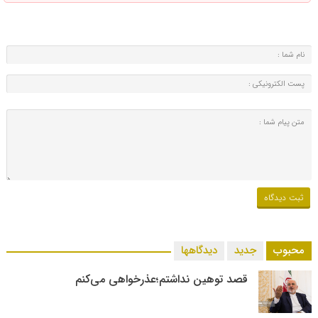
محبوب
جدید
دیدگاهها
قصد توهین نداشتم؛عذرخواهی می‌کنم