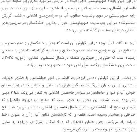
در این بین پایگاه صهیونیستی «جی فید» در گزارشی در مورد بحران بی سابقه آب در
فلسطین اشغالی، عملا خط بطلانی بر تمامی ادعاهای مطروحه از سوی نخست وزیر
رژیم صهیونیستی در مورد وضعیت مطلوب آب در سرزمین‌های اشغالی م‌ کشد. گزارش
منتشرشده در این وب‌سایت صهیونیستی خبر از بدترین خشکسالی در سرزمین‌های
اشغالی در طول ۱۰۰ سال گذشته خبر می‌دهد.
از جمله نکات قابل توجه در این گزارش آن است که بحران خشکسالی و عدم دسترسی
به منابع در این سرزمین به لطف مدیریت دقیق و محاسبه گر کابینه نتانیاهو به سطحی
رسیده است که حتی باران‌خیزترین منطقه در شمال فلسطین اشغالی، از فوریه ۲۰۲۵ با
سخت‌ترین خشکسالی یکصد سال اخیر خود دست و پنجه نرم می‌کند.
در بخشی از این گزارش «عمیر گیوعتی»، کارشناس امور هواشناسی با افشای جزئیات
بیشتری از این بحران می‌گوید: میانگین بارش در الجلیل و جولان که در زمره مناطق
خوش آب و هوا و حاصلخیز در سراسر فلسطین اشغالی به شمار می‌روند، تنها ۲ میلی
متر بوده است. شدت این بحران به حدی است که سطح آب دریاچه «الجلیل» که
مهم‌ترین منبع آب آشامیدنی ساکنان شمال فلسطین اشغالی به شمار می‌رود به سطح
حداقلی و هشدار رسیده است، نقطه‌ای که کارشناسان منابع آب از آن با عنوان «خط
سیاه» یاد می‌کنند، یعنی همان نقطه‌ای که عملا امکان پمپاژ آب دریاچه به منازل
شهرک‌نشینان صهیونیست را غیرممکن می‌سازد.