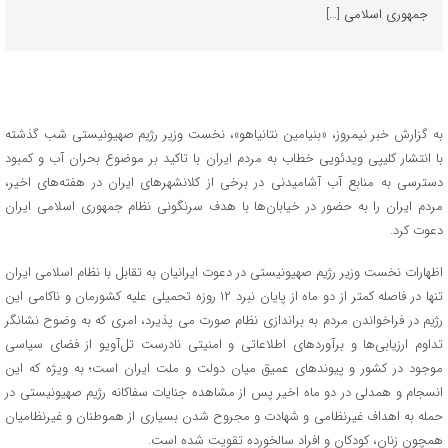
جمهوری اسلامی […]
به گزارش خبر نیمروز، «بنیامین نتانیاهو»، نخست وزیر رژیم صهیونیستی شب گذشته
با انتشار کلیپی ویدئویی خطاب به مردم ایران با تاکید بر موضوع بحران آب و کمبود
دسترسی به منابع آب آشامیدنی در برخی از کلانشهرهای ایران در هفته‌های اخیر،
مردم ایران را به حضور در خیابان‌ها با هدف سرنگونی نظام جمهوری اسلامی ایران
دعوت کرد.
اظهارات نخست وزیر رژیم صهیونیستی در دعوت ایرانیان به تقابل با نظام اسلامی ایران
تنها در فاصله کمتر از دو ماه از پایان نبرد ۱۲ روزه تحمیلی علیه کشورمان و ناکامی این
رژیم در فراخواندن مردم به براندازی نظام صورت می پذیرد، امری که به وضوح نشانگر
تداوم ارزیابی‌ها و برآوردهای اطلاعاتی و امنیتی نادرست تل‌آویو از فضای سیاسی
موجود در کشور و پیوندهای عمیق میان دولت و ملت ایران است؛ به ویژه که این
انسجام و همدلی در دو ماه اخیر پس از مشاهده جنایات سفاکانه رژیم صهیونیستی در
حمله به اهداف غیرنظامی و شهادت و مجروح شدن بسیاری از هموطنان و غیرنظامیان
همچون زنان، کودکان و افراد سالخورده تقویت شده است.