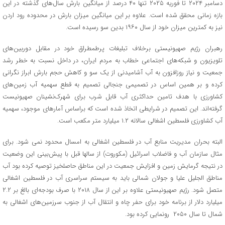
دسامبر ۲۰۲۴ تا فوریه ۲۰۲۵ تنها ۴۰ درصد از میانگین بارش سال‌های گذشته در این
بازه زمانی محقق شده است. علاوه بر این میانگین میزان بارش در محدوده رود اردن
نیز به کمترین میزان خود از سال ۱۹۶۰ بدین سو رسیده است.
رهبران رژیم صهیونیستی برخلاف تبلیغات پرطمطراق خود در مقابل دوربین‌های
تلویزیون و شبکه‌های اجتماعی خطاب به مردم ایران، در داخل نسبت به خطر رشد
جمعیت و نیاز روزافزون به آب آشامیدنی از یک سو و کاهش حجم بارش ابراز نگرانی
کرده‌ و بر همین اساس در تصمیمی جنجالی تصمیم به قطع سهمیه آب زمین‌های
کشاورزی با هدف تامین حداکثری آب قابل شرب برای شهرک‌نشینان صهیونیست
گرفته‌اند. این تصمیم در شرایطی اتخاذ شده است که براساس آمارهای موجود، سهمیه
آب کشاورزی فلسطین اشغالی سالانه ۱.۲ میلیارد متر مکعب است.
البته بحران مدیریت منابع آب در فلسطین اشغالی به امسال محدود نمی شود. برای
مثال سازمان آب و فاضلاب اسرائیل (مکوروت) از سالها قبل با پیش‌بینی این وضعیت
در نتیجه گرمایش زمین و افزایش جمعیت در این مناطق حاصلخیز توصیه کرده بود آب
مناطق الجلیل علیا و جولان شمالی باید به سیستم سراسری آب در فلسطین اشغالی
متصل شود. رژیم صهیونیستی علاوه بر این از سال ۲۰۱۸ با صرف بودجه‌ای بالغ بر ۲.۲
میلیارد دلار از برنامه خود برای حفر چاه و انتقال آب از جنوب سرزمین‌های اشغالی به
شمال تا سال ۲۰۵۰ رونمایی کرده بود.