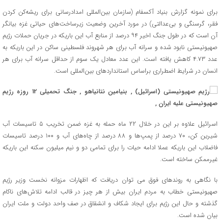
برای نمونه گزارش بنیاد آکسفام (سازمان‌ بین‌المللی امدادرسانی برای ریشه‌کن کردن
فقر، گرسنگی و بی‌عدالتی) در مورد آخرین وضعیت زیرساخت‌های حیاتی غزه بیانگر
آن است که در طول جنگ اخیر ۹۴ درصد از منابع آب این باریکه در جریان حملات رژیم
صهیونیستی نابود شده‌ و سرانه آب برای هر شهروند فلسطینی ساکن در این باریکه به
عدد ۴.۷۳ کاهش یافته است. این عدد معادل یک سوم از حداقل سرانه آب برای هر
انسان در شرایط اضطراری براساس استانداردهای بین‌المللی است.
اسرائیل علاوه بر این در خلال ۲۲ ماه حمله به غزه ضمن تخریب ۵ تاسیسات آب
شیرین کن، ۷۰ درصد از پمپ‌ها و ۸۸ درصد از چاه‌های آب و ۱۰۰ درصد تاسیسات
فاضلاب این باریکه عملا ادامه حیات را برای تمامی دو و نیم میلیون سکنه این باریکه
غیرممکن ساخته است.
با نگاهی به روندهای فوق می توان دریافت که اظهارات مزوانه نخست وزیر رژیم
صهیونیستی خطاب به مردم ایران بیش از هر چیز در قالب ادامه تلاش‌های ناکام
گذشته و حال این رژیم برای ایجاد شکاف و انشقاق در صف واحد دولت و ملت ایران
بیان شده است.