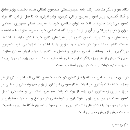
نتانیاهو و دیگر مقامات ارشد رژیم صهیونیستی همچون نفتالی بنت، نخست وزیر سابق
و گیلا گملیئل، وزیر امور راهبردی و الی کوهن، وزیر انرژی، که تا قبل از نبرد ۱۲ روزه
تصور می‌کردند قادرند با اتکا به توان نظامی خود به سرعت نظام جمهوری اسلامی
ایران را دچار فروپاشی و آن را از عقبه و پایگاه اجتماعی خود محروم سازند، با مشاهده
پیامدهای نبرد ۱۲ روزه، ضمن تغییر در راهبردهای کلان خود تلاش دارند تا اهداف
سخت ناکام مانده خود در خلال نبرد مزبور را با ابتناء به ابزارهایی نرم همچون
بهره‌گیری از قاب رسانه و فضای مجازی و تعامل مستقیم با مردم ایران محقق سازند،
امری که بیش از هر چیز بیانگر تداوم خطای شناختی زمامداران این رژیم در مورد پیوند
عمیق و ابدی دولت و ملت در ایران اسلامی است.
در عین حال نباید این مسئله را نیز کتمان کرد که نسخه‌های تقلبی نتانیاهو بیش از هر
چیز با هدف تاثیرگذاری بر ادراک افکارعمومی ایرانیان از رژیم صهیونیستی و مبتنی بر
موج سواری زمامداران این رژیم از روند تحولات سیاسی، اجتماعی و اقتصادی داخل
کشور است. در این بین لزوم هوشیاری و هوشمندی در مواضع و عملکرد مسئولین و
مردم در مواجهه با تلاش‌های دشمنان برای اعمال نفوذ و تعمیق شکاف‌ها بین حاکمیت
و ملت بیش از پیش ضروری است.
انتهای خبر/