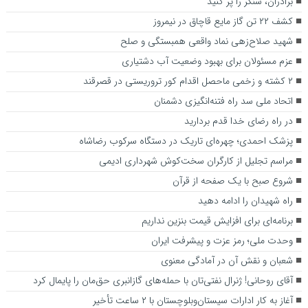
برادران، سنگر را پر کنید
کشف ۲۲ تن گاز مایع قاچاق در نیمروز
شهید صلاح‌زهی نماد واقعی همبستگی و صلح
عزم مسئولان برای بهبود وضعیت آب دشتیاری
۲ کشته و زخمی ماحصل اقدام کور تروریستی در قصرقند
اتحاد ملی سد راه فتنه‌انگیزی دشمنان
در راه رضای خدا قدم بردارید
پزشک احمدی؛ چهره‌ای تاریک در دستگاه سرکوب رضاشاه
مراسم تجلیل از کارگران سخت‌کوش شهرداری ادیمی
شروع صبح با یک صفحه از قرآن
راه شهیدان را ادامه دهید
برنامه‌ای برای افزایش قیمت بنزین نداریم
وحدت ملی؛ رمز عزت و پیشرفت ایران
شعبان و نقش آن در آمادگی معنوی
آقای روحانی! ژنرال نفتی‌تان با حمله‌های گازانبری حق‌مان را پایمال کرد
آغاز به‌ کار ادارات سیستان‌وبلوچستان با ۲ ساعت تأخیر