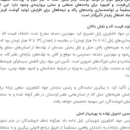
زان‌قیمت و کم‌بهره برای واحدهای صنعتی و سنتی پرواربندی وجود دارد. این ام
تقیماً بر توانمندسازی واحدهای راکد و نیمه‌فعال برای افزایش تولید گوشت قرمز 
جاد اشتغال پایدار تأثیرگذار است.
اوت قیمت کاه و نقش دلالان
یر جهاد کشاورزی زابل تصریح کرد: مهم‌ترین دغدغه مطرح شده، اختلاف قیمت کاه د
دامداری‌های زابل (۱۸ تا ۲۰ هزار تومان) در مقایسه با زاهدان (۱۳ تا ۱۴ هزار تومان ب
اره به هزینه‌های بالای حمل و نقل بخش عمده‌ای از نهاده‌ها از استان‌های مجاور وار
‌شود و مهم‌ترین دغدغه، دسترسی به موقع و کافی به نهاده‌های یارانه‌ای نظیر کاه، جو
سانتره و سایر خوراک‌های ضروری است. تأمین این مواد برای کاهش سرسام‌آور هزینه‌ها
لید و حمایت مؤثر از دامداران، به ویژه در شرایط خشکسالی و کمبود علوفه بومی، حیات
ت.
 تأکید کرد: با پیگیری نمایندگان و رئیس سازمان جهاد کشاورزی، مبلغی یارانه برا
شش هزینه‌های حمل کاه از استان‌هایی نظیر کردستان در نظر گرفته شده و به مح
رفی فروشندگان، این سهمیه تخصیص خواهد یافت.
مین تحویل نهاده به بهره‌بردار اصلی
یس جهاد کشاورزی شهرستان زابل ادامه داد: هرگونه تخلف فروشندگان در عدم تحوی
اده‌های یارانه‌دار به دامداران واقعی، مستقیماً از طریق مراجع قانونی پیگیری و با متخلفا