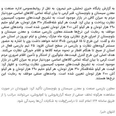
به گزارش پایگاه خبری تحلیلی خبر نیمروز، به نقل از روابط‌عمومی اداره صنعت و
معدن سیستان و بلوچستان، قنبر کرمی با بیان اینکه تمامی کالاهای اساسی موردنیاز
مردم به میزان کافی در بازار موجود است، به تشریح قیمت‌های مصوب کمیسیون
نظارت پرداخت و بیان کرد: قیمت هر کیلو شله‌قلمکار ۳۱۰ هزار تومان، هر کیلو حلیم
۲۹۰ هزار تومان و هر کیلو آش ۲۰۰ هزار تومان تعیین شده است. واحدهای صنفی
موظف به رعایت این نرخ‌ها هستند.معاون بازرسی صنعت و معدن سیستان و
بلوچستان از اجرای طرح نظارتی ویژه ماه مبارک رمضان و ایام نوروز در استان خبر
داد و گفت: این طرح تا ۱۵ فروردین ۱۴۰۵ ادامه خواهد داشت.وی با اشاره به حضور
مستمر گروه‌های نظارت و بازرسی در سطح استان افزود: ۲۵ تیم بازرسی فعال در
استان از صبح تا هنگام افطار بر نحوه عرضه کالاها و اقلام خوراکی نظارت می‌کنند.
هدف اصلی این طرح کنترل قیمت‌ها، جلوگیری از احتکار و تأمین اقلام ضروری مردم
است.کرمی با بیان اینکه تمامی کالاهای اساسی موردنیاز مردم به میزان کافی در بازار
موجود است، به تشریح قیمت‌های مصوب کمیسیون نظارت پرداخت و اظهار کرد:
قیمت هر کیلو شله‌قلمکار ۳۱۰ هزار تومان، هر کیلو حلیم ۲۹۰ هزار تومان و هر کیلو
آش ۲۰۰ هزار تومان تعیین شده است. واحدهای صنفی موظف به رعایت این
نرخ‌ها هستند.
معاون بازرسی صنعت و معدن سیستان و بلوچستان تأکید کرد: شهروندان در صورت
مشاهده هرگونه تخلف صنفی از جمله گران‌فروشی یا کم‌فروشی، می‌توانند مراتب را از
طریق سامانه ۱۲۴ اعلام کنند تا دراسرع‌وقت به شکایات آن‌ها رسیدگی شود.
انتهای خبر/