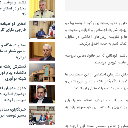
مخدر در استان 
۹۶
یلی «خبرنیمروز» بیان کرد: امربه‌معروف و
اعطای گواهینامه ر
خارجی دارای کار
به بهبود شرایط اجتماعی و افزایش محبت و
ها و تقویت ارزش‌های اخلاقی. در مقابل،
کمک کنیم به جاده اخلاق برگردند.
نقش دانشگاه و ن
تحقق شعار «حمای
اشند. کودکانی که در خانواده‌هایی باروحیه
ایرانی»
 جامعه ترویج می‌دهند.
گسترش رشته ها
دانشگاه پیام نور/
 دلیل فشارهای اجتماعی از این مسئولیت‌ها
شبکه نوآوری
د تا تأثیرگذار باشد و دلیلی برای تقابل و
حقوق مدیران فعل
ز می‌تواند تغییرات مثبتی ایجاد کند.
موضوع اساتید دو
سیاسی کردند
دو اصل اساسی در دین اسلام، نه‌تنها برای
ز ضروری هستند. این دو مفهوم باید به
خبرنگاران؛ دیده‌با
مسیر توسعه ایرا
 زمان و تلاش مستمر است. این فرآیند به