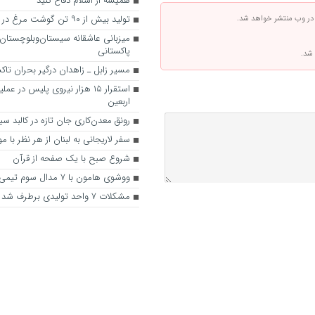
همیشه از اسلام دفاع کنید
تولید بیش از ۹۰ تن گوشت مرغ در زابل
 در وب منتشر خواهد شد.
میزبانی عاشقانه سیستان‌وبلوچستان ا
پاکستانی
 شد.
مسیر زابل‌ ـ زاهدان درگیر بحران تا
استقرار ۱۵ هزار نیروی پلیس در ع
اربعین
رونق معدن‌کاری جان تازه در کالبد س
سفر لاریجانی به لبنان از هر نظر با 
شروع صبح با یک صفحه از قرآن
ووشوی هامون با ۷ مدال سوم تیمی شد
مشکلات ۷ واحد تولیدی برطرف شد