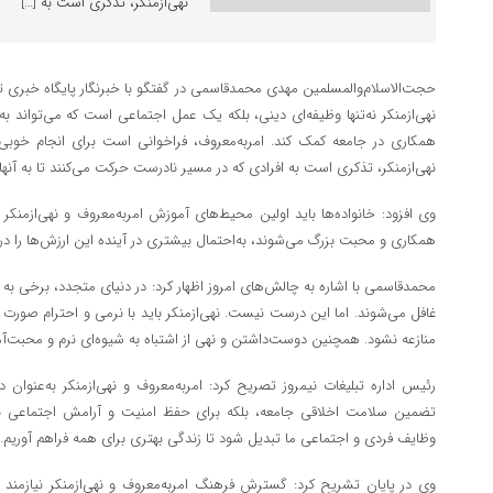
نهی‌ازمنکر، تذکری است به […]
حجت‌الاسلام‌والمسلمین مهدی محمدقاسمی در گفتگو با خبرنگار پایگاه خبری تحل
نهی‌ازمنکر نه‌تنها وظیفه‌ای دینی، بلکه یک عمل اجتماعی است که می‌تواند 
همکاری در جامعه کمک کند. امربه‌معروف، فراخوانی است برای انجام خوبی‌
نهی‌ازمنکر، تذکری است به افرادی که در مسیر نادرست حرکت می‌کنند تا به آنها 
وی افزود: خانواده‌ها باید اولین محیط‌های آموزش امربه‌معروف و نهی‌ازمنکر ب
همکاری و محبت بزرگ می‌شوند، به‌احتمال بیشتری در آینده این ارزش‌ها را در
محمدقاسمی با اشاره به چالش‌های امروز اظهار کرد: در دنیای متجدد، برخی به
غافل می‌شوند. اما این درست نیست. نهی‌ازمنکر باید با نرمی و احترام صورت گیر
منازعه نشود. همچنین دوست‌داشتن و نهی از اشتباه به شیوه‌ای نرم و محبت‌آمی
رئیس اداره تبلیغات نیمروز تصریح کرد: امربه‌معروف و نهی‌ازمنکر به‌عنوان 
تضمین سلامت اخلاقی جامعه، بلکه برای حفظ امنیت و آرامش اجتماعی نی
وظایف فردی و اجتماعی ما تبدیل شود تا زندگی بهتری برای همه فراهم آوریم.
وی در پایان تشریح کرد: گسترش فرهنگ امربه‌معروف و نهی‌ازمنکر نیازمند