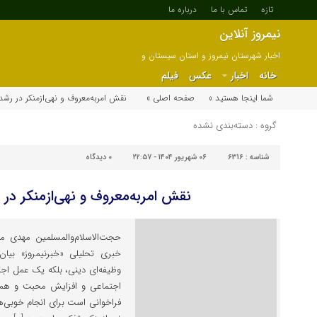
تازه
تماس با ما
درباره ما
نیمروز آنلاین
اخبار شهرستان نیمروز و استان سیستان و
بلوچستان
خانه
اخبار
عکس
فیلم
شما اینجا هستید »
صفحه اصلی »
نقش امربه‌معروف و نهی‌ازمنکر در رشد
گروه : دسته‌بندی نشده
شناسه :
6316
۰۶ شهریور ۱۴۰۴ - ۲۲:۵۷
۰
دیدگاه
نقش امربه‌معروف و نهی‌ازمنکر در 
حجت‌الاسلام‌والمسلمین مهدی مح
خبری تحلیلی «خبرنیمروز» بیان ک
وظیفه‌ای دینی، بلکه یک عمل اجت
اجتماعی و افزایش محبت و همکا
فراخوانی است برای انجام خوبی‌ه