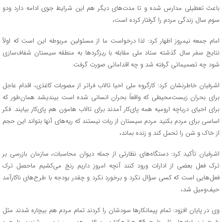
باعث تعطیلی مدارس شده و تا مدت‌های دیگر هم این شرایط جوی ادامه دارد ودو
سوم سال زندگی مردم را گرفتار کرده است،
امام جمعه نیمروز اظهار کرد: لذا درخواست ما از مسئولین مربوطه این است که اولاً
نتایج سفر سال گذشته ستاد ملی مقابله با ریزگردها به منطقه سیستان شفاف‌سازی
شود چه تصمیماتی گرفته شد و چه اقداماتی صورت گرفت.
اشرفیان خاطرنشان کرد: کارگروه ملی احیا تالاب فراتر از مصوبات کاغذی، اقدام عاجل
برای بحران زیست‌محیطی که واقعاً بحران انسانی شده است بیندیشد همان‌طور که
برای احیای دریاچه ارومیه همه پای‌کار آمدند برای تالاب هامون هم پای‌کار بیایند. فکر
اساسی برای مردم بکنید مردم سیستان از ربات نیستند که ریه‌های آنها بتواند این حجم
از خاک و شن را تحمل کند و زنده بماند،
اشرفیان تأکید کرد: دستگاه‌های نظارتی از جمله دیوان محاسبات، سازمان بازرسی بر
ترک فعل بعضی از ادارات ورود کنند آنچه امروز داریم رنج می‌کشیم ماحصل ترک
فعل‌هایی است که کسی سؤال نکرد و برخورد نکرد و چقدر بودجه با طرح‌های ناکارآمد
حیف‌ومیل شد،
وی در پایان افزود: تمام پیمانکارها سودشان را کردند تمام مردم هم بیچاره شدند مثل