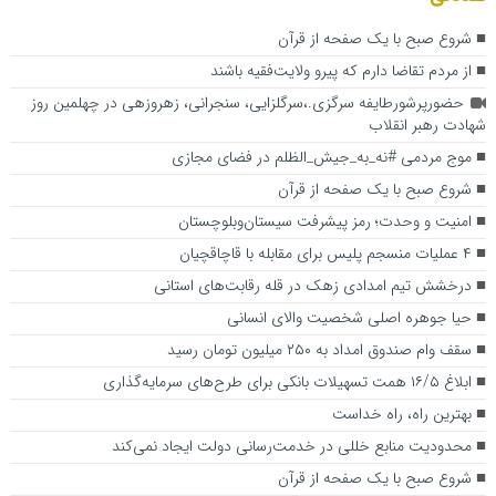
شروع صبح با یک صفحه از قرآن
از مردم تقاضا دارم که پیرو ولایت‌فقیه باشند
حضورپرشورطایفه سرگزی.،سرگلزایی، سنجرانی، زهروزهی در چهلمین روز
شهادت رهبر انقلاب
موج مردمی #نه_به_جیش_الظلم در فضای مجازی
شروع صبح با یک صفحه از قرآن
امنیت و وحدت؛ رمز پیشرفت سیستان‌وبلوچستان
۴ عملیات منسجم پلیس برای مقابله با قاچاقچیان
درخشش تیم امدادی زهک در قله رقابت‌های استانی
حیا جوهره اصلی شخصیت والای انسانی
سقف وام صندوق امداد به ۲۵۰ میلیون تومان رسید
ابلاغ ۱۶/۵ همت تسهیلات بانکی برای طرح‌های سرمایه‌گذاری
بهترین راه، راه خداست
محدودیت منابع خللی در خدمت‌رسانی دولت ایجاد نمی‌کند
شروع صبح با یک صفحه از قرآن